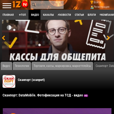
Войти
Регистрация
ГЛАВНАЯ
⭐ТОП
ВИДЕО
КАНАЛЫ
⚡НОВОСТИ
СТАТЬИ
БЛОГИ
◽КОМПАНИ
Видео
Технологии
Торговля, кассы, маркировка, маркетплейсы
Сканпорт: Dat
Сканпорт (scanport)
Сканпорт: DataMobile. Фотофиксация на ТСД - видео
HD