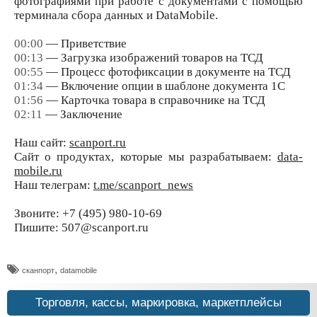
фотографиями при работе с документами с помощью
терминала сбора данных и DataMobile.
00:00
— Приветствие
00:13
— Загрузка изображений товаров на ТСД
00:55
— Процесс фотофиксации в документе на ТСД
01:34
— Включение опции в шаблоне документа 1С
01:56
— Карточка товара в справочнике на ТСД
02:11
— Заключение
Наш сайт:
scanport.ru
Сайт о продуктах, которые мы разрабатываем:
data-
mobile.ru
Наш телеграм:
t.me/scanport_news
Звоните: +7 (495) 980-10-69
Пишите: 507@scanport.ru
,
сканпорт
datamobile
Торговля, кассы, маркировка, маркетплейсы