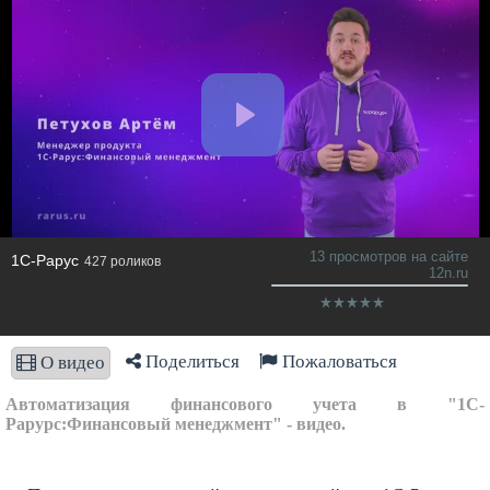
13 просмотров на сайте
1C-Рарус
427 роликов
12n.ru
Поделиться
Пожаловаться
О видео
Автоматизация финансового учета в "1С-
Рарурс:Финансовый менеджмент" - видео.