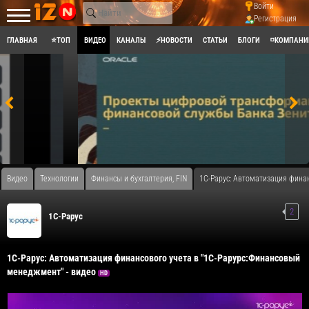
Войти
Регистрация
ГЛАВНАЯ
⭐ТОП
ВИДЕО
КАНАЛЫ
⚡НОВОСТИ
СТАТЬИ
БЛОГИ
◽КОМПАНИ
Видео
Технологии
Финансы и бухгалтерия, FIN
1С-Рарус: Автоматизация финан
2
1C-Рарус
1С-Рарус: Автоматизация финансового учета в "1С-Рарурс:Финансовый
менеджмент" - видео
HD