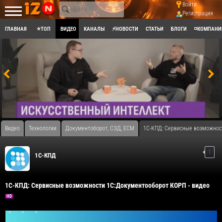
Войти
Регистрация
ГЛАВНАЯ
⭐ТОП
ВИДЕО
КАНАЛЫ
⚡НОВОСТИ
СТАТЬИ
БЛОГИ
◽КОМПАНИ
Видео
Технологии
Документоборот, СЭД, ECM
1С-КПД: Сервисные возможнос
1
1С-КПД
1С-КПД: Сервисные возможности 1С:Документооборот КОРП - видео
HD