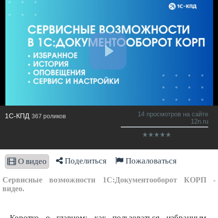
14 просмотров на сайте
1С-КПД
367 роликов
12n.ru
Поделиться
Пожаловаться
О видео
Сервисные возможности 1С:Документооборот КОРП -
видео.
Коротко о главном: как пользоваться избранным,