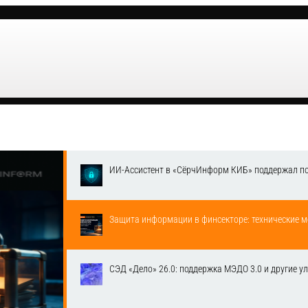
ИИ-Ассистент в «СёрчИнформ КИБ» поддержал п
Защита информации в финсекторе: технические м
СЭД «Дело» 26.0: поддержка МЭДО 3.0 и другие у