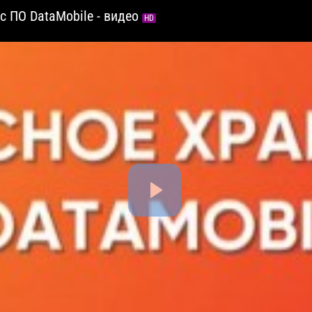
 ПО DataMobile - видео
HD