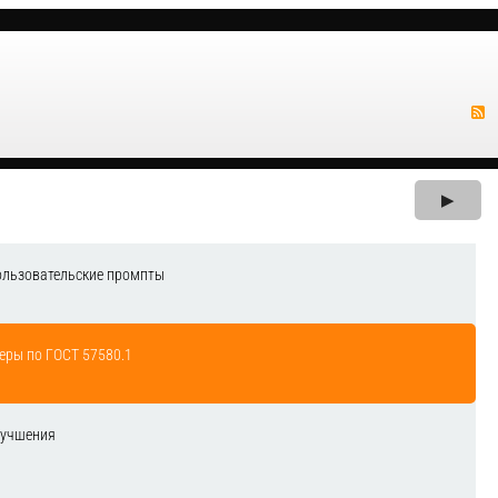
▶
ользовательские промпты
еры по ГОСТ 57580.1
лучшения