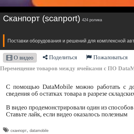
Сканпорт (scanport)
424 ролика
Поставки оборудования и решений для комплексной авто
Поделиться
Пожаловаться
О видео
Перемещение товаров между ячейками с ПО DataMob
С помощью DataMobile можно работать с до
сведения об остатках товара в разрезе складски
В видео продемонстрировали один из способов
Ставьте лайк, если видео оказалось полезным
,
сканпорт
datamobile