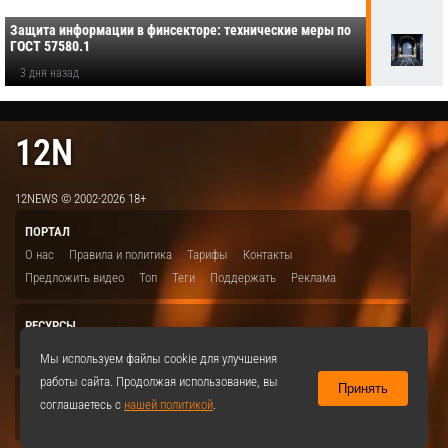
Защита информации в финсекторе: технические меры по
ГОСТ 57580.1
3 дня назад
12N
12NEWS © 2002-2026 18+
ПОРТАЛ
О нас
Правила и политика
Тарифы
Контакты
Предложить видео
Топ
Теги
Поддержать
Реклама
РЕСУРСЫ
ITBION.RU
12N.RU
EDU.12N
SMART.12N
12NEWS.RU
Мы используем файлы cookie для улучшения
работы сайта. Продолжая использование, вы
Принять
СОЦСЕТИ
соглашаетесь с
нашей политикой
.
VKontakte