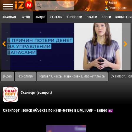
Войти
Регистрация
ГЛАВНАЯ
⭐ТОП
ВИДЕО
КАНАЛЫ
⚡НОВОСТИ
СТАТЬИ
БЛОГИ
◽КОМПАНИ
Видео
Технологии
Торговля, кассы, маркировка, маркетплейсы
Сканпорт: Пои
Сканпорт (scanport)
Сканпорт: Поиск объекта по RFID-метке в DM.ТОИР - видео
HD