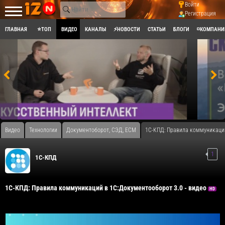
Войти
Регистрация
ГЛАВНАЯ
⭐ТОП
ВИДЕО
КАНАЛЫ
⚡НОВОСТИ
СТАТЬИ
БЛОГИ
◽КОМПАНИ
Видео
Технологии
Документоборот, СЭД, ECM
1С-КПД: Правила коммуникаций
1
1С-КПД
1С-КПД: Правила коммуникаций в 1С:Документооборот 3.0 - видео
HD