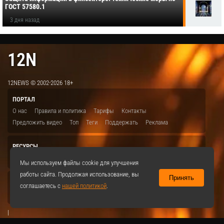
ГОСТ 57580.1
3 дня назад
12N
12NEWS © 2002-2026 18+
ПОРТАЛ
О нас
Правила и политика
Тарифы
Контакты
Предложить видео
Топ
Теги
Поддержать
Реклама
РЕСУРСЫ
ITBION.RU
12N.RU
EDU.12N
SMART.12N
12NEWS.RU
Мы используем файлы cookie для улучшения
работы сайта. Продолжая использование, вы
Принять
СОЦСЕТИ
соглашаетесь с
нашей политикой
.
VKontakte
|