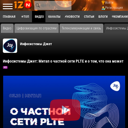
Войти
Регистрация
ГЛАВНАЯ
⭐ТОП
ВИДЕО
КАНАЛЫ
⚡НОВОСТИ
СТАТЬИ
БЛОГИ
◽КОМПАНИ
Видео
Цифровизация по отраслям
Телекоммуникации и связь
Инфосистемы Дж
Инфосистемы Джет
Инфосистемы Джет: Митап о частной сети PLTE и о том, что она может
HD