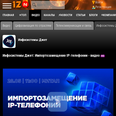
Войти
Регистрация
ГЛАВНАЯ
⭐ТОП
ВИДЕО
КАНАЛЫ
⚡НОВОСТИ
СТАТЬИ
БЛОГИ
◽КОМПАНИ
Видео
Цифровизация по отраслям
Телекоммуникации и связь
Инфосистемы Д
Инфосистемы Джет
Инфосистемы Джет: Импортозамещение IP‑телефонии - видео
HD