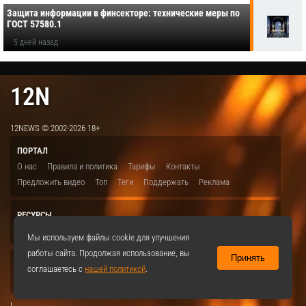
Защита информации в финсекторе: технические меры по
ГОСТ 57580.1
5 дней назад
12N
12NEWS © 2002-2026 18+
ПОРТАЛ
О нас
Правила и политика
Тарифы
Контакты
Предложить видео
Топ
Теги
Поддержать
Реклама
РЕСУРСЫ
ITBION.RU
12N.RU
EDU.12N
SMART.12N
12NEWS.RU
Мы используем файлы cookie для улучшения
работы сайта. Продолжая использование, вы
Принять
СОЦСЕТИ
соглашаетесь с
нашей политикой
.
VKontakte
|