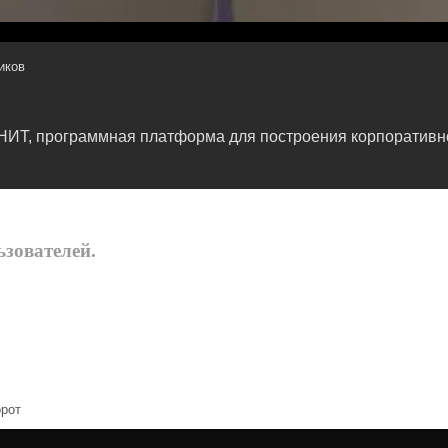
иков
НИТ, программная платформа для построения корпоративно
зователей.
орот