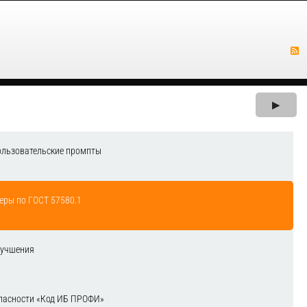
▶
ользовательские промпты
еры по ГОСТ 57580.1
лучшения
зопасности «Код ИБ ПРОФИ»