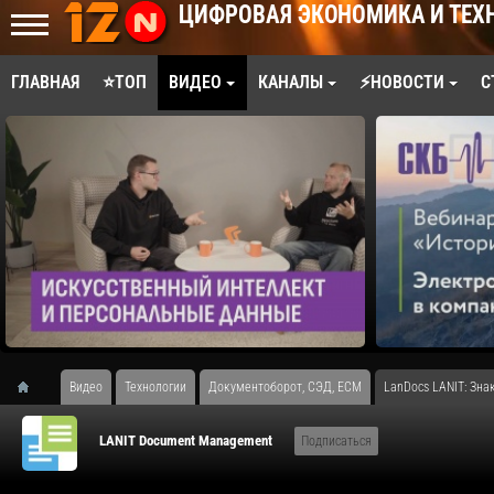
ЦИФРОВАЯ ЭКОНОМИКА И ТЕХ
ГЛАВНАЯ
⭐ТОП
ВИДЕО
КАНАЛЫ
⚡НОВОСТИ
С
Видео
Технологии
Документоборот, СЭД, ECM
LanDocs LANIT: Зн
LANIT Document Management
Подписаться