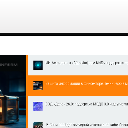
ИИ-Ассистент в «СёрчИнформ КИБ» поддержал п
Защита информации в финсекторе: технические м
СЭД «Дело» 26.0: поддержка МЭДО 3.0 и другие у
​ В Сочи пройдет выездной интенсив по кибербе