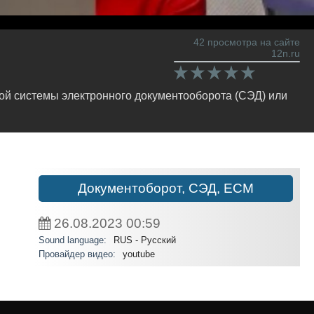
42 просмотра на сайте
12n.ru
й системы электронного документооборота (СЭД) или
Документоборот, СЭД, ECM
26.08.2023
00:59
Sound language:
RUS - Русский
Провайдер видео:
youtube