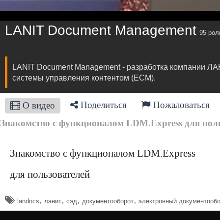
LANIT Document Management
95 рол
LANIT Document Management - разработка компании ЛА
системы управления контентом (ECM).
Поделиться
Пожаловаться
О видео
Знакомство с функционалом LDM.Express для поль
Знакомство с функционалом LDM.Express
для пользователей
,
,
,
,
landocs
ланит
сэд
документооборот
электронный документооб