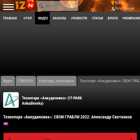
Войти
Регистрация
ГЛАВНАЯ
⭐ТОП
ВИДЕО
КАНАЛЫ
⚡НОВОСТИ
СТАТЬИ
БЛОГИ
◽КОМПАНИ
Видео
ITBION.RU
Кластеры, технопарки
​Технопарк «Анкудиновка»: СВОИ ГРА
​Технопарк «Анкудиновка» (IT-PARK
Ankudinovka)
​Технопарк «Анкудиновка»: СВОИ ГРАБЛИ 2022: Александр Светанков
HD