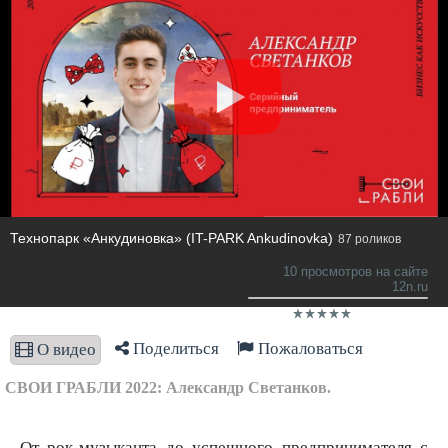
​Технопарк «Анкудиновка» (IT-PARK Ankudinovka)
87 роликов
10 просмотров на сайте
12n.ru
Поделиться
Пожаловаться
О видео
СВОИ ГРАБЛИ 2022: Александр Светанков.
От рок-музыканта до успешного предпринимателя с