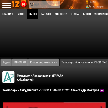
Войти
Регистрация
ГЛАВНАЯ
⭐ТОП
ВИДЕО
КАНАЛЫ
⚡НОВОСТИ
СТАТЬИ
БЛОГИ
◽КОМПАНИ
Видео
ITBION.RU
Кластеры, технопарки
​Технопарк «Анкудиновка»: СВОИ ГРА
​Технопарк «Анкудиновка» (IT-PARK
Ankudinovka)
​Технопарк «Анкудиновка»: СВОИ ГРАБЛИ 2022: Александр Макаров
HD