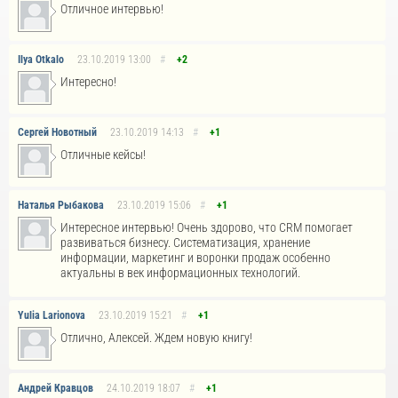
Отличное интервью!
Ilya Otkalo
23.10.2019
13:00
#
+2
Интересно!
Сергей Новотный
23.10.2019
14:13
#
+1
Отличные кейсы!
Наталья Рыбакова
23.10.2019
15:06
#
+1
Интересное интервью! Очень здорово, что CRM помогает
развиваться бизнесу. Систематизация, хранение
информации, маркетинг и воронки продаж особенно
актуальны в век информационных технологий.
Yulia Larionova
23.10.2019
15:21
#
+1
Отлично, Алексей. Ждем новую книгу!
Андрей Кравцов
24.10.2019
18:07
#
+1