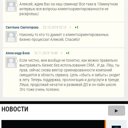
Алексей, ждем Вас на наш семинар! Все-таки в 10минутном
интервью все вопросы клиентоориентированности не
раскроешь)
Светлана Святогорова
25.10.2019
02:12
#
+1
Наконец-то кто-то думает о клиентоориентированных
бизнес-процессах! Алексей, Спасибо!
Александр Боев
10.11.2019
10:49
#
+1
Если честно, мне вообще не понятно, как можно правильно
выстраивать бизнес без использования CRM… И да. Лёш, ты
прав, сейчас снова вектор ориенированности компаний
смещается в область сервиса. Цель «сбыть и забыть» уходит
в лету. Теперь поддержка, пролонгация и допуслуги в тренде.
Лёша, продолжай начатое и развивай ДО в он-лайн школе.
Это тоже очень полезно.
НОВОСТИ
▶