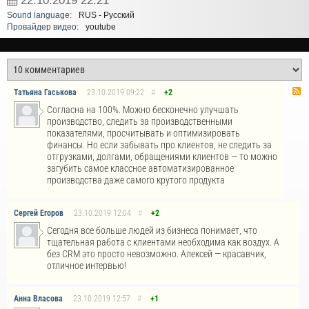
22.10.2019
22:21
Sound language:
RUS - Русский
Провайдер видео:
youtube
Татьяна Гаськова
23.10.2019
09:22
#
+2
Согласна на 100%. Можно бесконечно улучшать
производство, следить за производственными
показателями, просчитывать и оптимизировать
финансы. Но если забывать про клиентов, не следить за
отгрузками, долгами, обращениями клиентов — то можно
загубить самое классное автоматизированное
производства даже самого крутого продукта
Сергей Егоров
23.10.2019
12:04
#
+2
Сегодня все больше людей из бизнеса понимает, что
тщательная работа с клиентами необходима как воздух. А
без CRM это просто невозможно. Алексей — красавчик,
отличное интервью!
Анна Власова
23.10.2019
12:57
#
+1