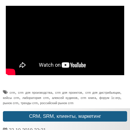
,
,
,
,
crm
crm для производства
crm для проектов
crm для дистрибьюции
,
,
,
,
,
кейсы crm
лаборатория crm
алексей кудинов
crm книга
форум 1с:erp
,
,
рынок crm
тренды crm
российский рынок crm
CRM, SRM, клиенты, маркетинг