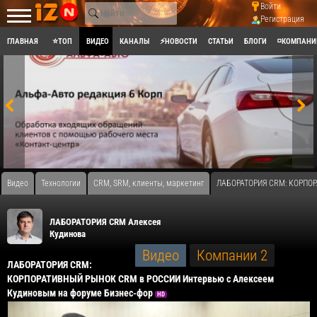
Войти
Регистрация
ГЛАВНАЯ
⭐ТОП
ВИДЕО
КАНАЛЫ
⚡НОВОСТИ
СТАТЬИ
БЛОГИ
◽КОМПАНИ
Видео
Технологии
CRM, SRM, клиенты, маркетинг
ЛАБОРАТОРИЯ CRM: КОРПОР
ЛАБОРАТОРИЯ CRM Алексея
Кудинова
Видео
Компании
2
ЛАБОРАТОРИЯ CRM:
КОРПОРАТИВНЫЙ РЫНОК CRM в РОССИИ Интервью с Алексеем
Кудиновым на форуме Бизнес-фор
HD