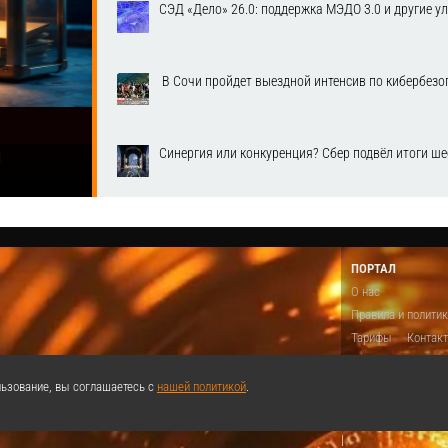
СЭД «Дело» 26.0: поддержка МЭДО 3.0 и другие у
​ В Сочи пройдет выездной интенсив по кибербе
Синергия или конкуренция? Сбер подвёл итоги ш
1
ПОРТАЛ
О нас
Правила и полити
Тарифы
Контак
Предложить виде
Теги
Поддержа
ьзование, вы соглашаетесь с
нашей политикой
.
Реклама
|