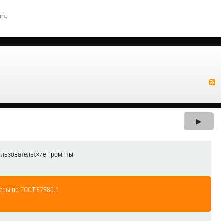
,
on
▶
ользовательские промпты
еры по ГОСТ 57580.1