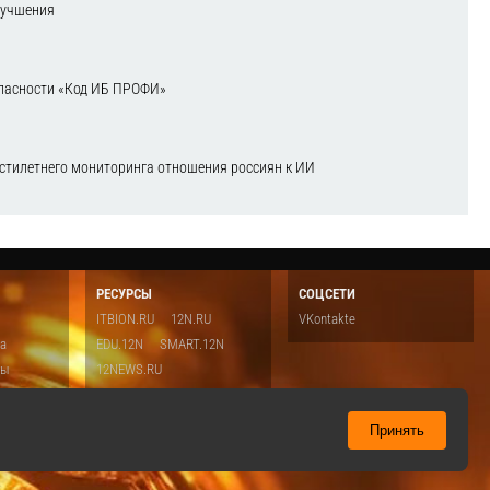
лучшения
зопасности «Код ИБ ПРОФИ»
естилетнего мониторинга отношения россиян к ИИ
РЕСУРСЫ
СОЦСЕТИ
ITBION.RU
12N.RU
VKontakte
ка
EDU.12N
SMART.12N
ты
12NEWS.RU
о
Топ
ть
Принять