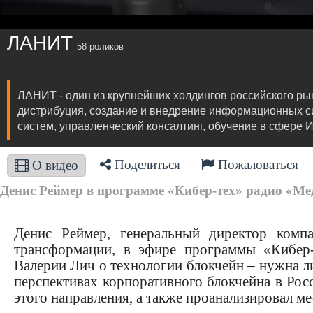
ЛАНИТ
58 роликов
ЛАНИТ - один из крупнейших холдингов российского ры
дистрибуция, создание и внедрение информационных с
систем, управленческий консалтинг, обучение в сфере И
Поделиться
Пожаловаться
О видео
Денис Реймер в программе «Кибер-тех» радио «Ме
Денис Реймер, генеральный директор ком
трансформации, в эфире программы «Кибер
Валерии Лич о технологии блокчейн – нужна ли
перспективах корпоративного блокчейна в Рос
этого направления, а также проанализировал ме