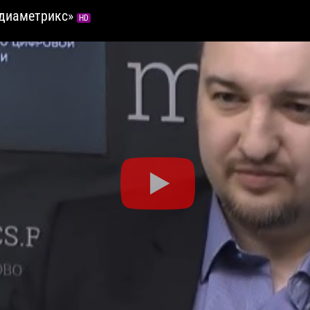
едиаметрикс»
HD