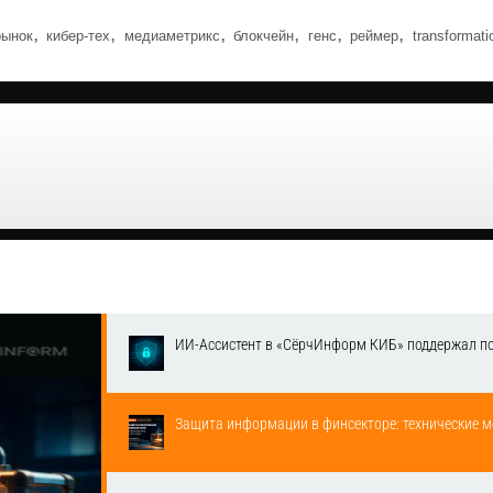
,
,
,
,
,
,
рынок
кибер-тех
медиаметрикс
блокчейн
генс
реймер
transformati
ИИ-Ассистент в «СёрчИнформ КИБ» поддержал п
Защита информации в финсекторе: технические м