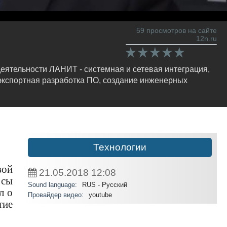
59 просмотров на сайте
12n.ru
ятельности ЛАНИТ - системная и сетевая интеграция,
экспортная разработка ПО, создание инженерных
Технологии
вой
21.05.2018
12:08
осы
Sound language:
RUS - Русский
л о
Провайдер видео:
youtube
тие