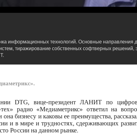
нка информационных технологий. Основные направления де
истем, тиражирование собственных софтверных решений, 
Т.
диаметрикс».
пании DTG, вице-президент ЛАНИТ по цифро
-тех» радио «Медиаметрикс» ответил на вопр
 она бизнесу и каковы ее преимущества, рассказа
сии и в мире и трудностях, сдерживающих разви
сто России на данном рынке.