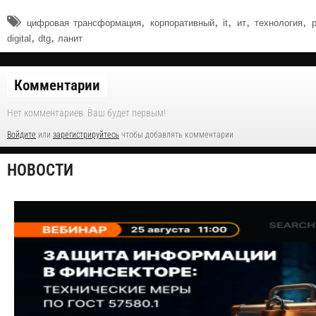
,
,
,
,
,
цифровая трансформация
корпоративный
it
ит
технология
,
,
digital
dtg
ланит
Комментарии
Нет комментариев. Ваш будет первым!
Войдите
или
зарегистрируйтесь
чтобы добавлять комментарии
НОВОСТИ