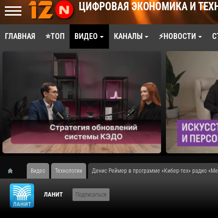
ЦИФРОВАЯ ЭКОНОМИКА И ТЕХ
ГЛАВНАЯ
⭐ТОП
ВИДЕО
КАНАЛЫ
⚡НОВОСТИ
С
Видео
Технологии
Денис Реймер в программе «Кибер-тех» радио «М
ЛАНИТ
Подписаться