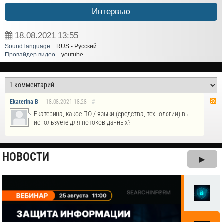
Интервью
18.08.2021
13:55
Sound language:
RUS - Русский
Провайдер видео:
youtube
Ekaterina B
18.08.2021
18:28
#
Екатерина, какое ПО / языки (средства, технологии) вы
используете для потоков данных?
НОВОСТИ
▶