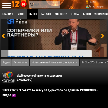
Войти
Регистрация
ГЛАВНАЯ
⭐ТОП
ВИДЕО
КАНАЛЫ
⚡НОВОСТИ
СТАТЬИ
БЛОГИ
◽КОМПАНИ
Видео
Технологии
Искусственный интеллект, нейросети
SKOLKOVO: 3 совета 
skolkovoschool (школа управления
СКОЛКОВО)
SKOLKOVO: 3 совета бизнесу от директора по данным СКОЛКОВО -
видео
HD