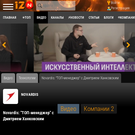
Войти
Регистрация
ГЛАВНАЯ
⭐ТОП
ВИДЕО
КАНАЛЫ
⚡НОВОСТИ
СТАТЬИ
БЛОГИ
◽КОМПАНИ
Видео
Технологии
Novardis: "ТОП-менеджер" с Дмитрием Ханковским
NOVARDIS
Видео
Компании
2
Novardis: "ТОП-менеджер" с
Дмитрием Ханковским