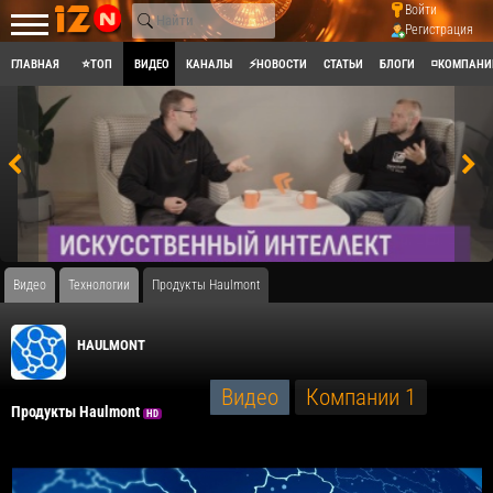
Войти
Регистрация
ГЛАВНАЯ
⭐ТОП
ВИДЕО
КАНАЛЫ
⚡НОВОСТИ
СТАТЬИ
БЛОГИ
◽КОМПАНИ
Видео
Технологии
Продукты Haulmont
HAULMONT
Видео
Компании
1
Продукты Haulmont
HD