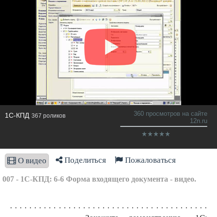
360 просмотров на сайте
1С-КПД
367 роликов
12n.ru
Поделиться
Пожаловаться
О видео
007 - 1С-КПД: 6-6 Форма входящего документа - видео.
· · · · · · · · · · · · · · · · · · · · · · · · · · · · · · · · · · · · · · · · ·