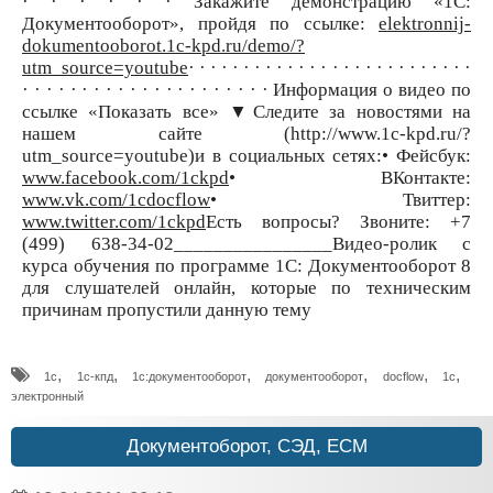
· · · · · · Закажите демонстрацию «1С:
Документооборот», пройдя по ссылке:
elektronnij-
dokumentooborot.1c-kpd.ru/demo/?
utm_source=youtube
· · · · · · · · · · · · · · · · · · · · · · · · · ·
· · · · · · · · · · · · · · · · · · · · · Информация о видео по
ссылке «Показать все» ▼Следите за новостями на
нашем сайте (http://www.1c-kpd.ru/?
utm_source=youtube)и в социальных сетях:• Фейсбук:
www.facebook.com/1ckpd
• ВКонтакте:
www.vk.com/1cdocflow
• Твиттер:
www.twitter.com/1ckpd
Есть вопросы? Звоните: +7
(499) 638-34-02________________Видео-ролик с
курса обучения по программе 1С: Документооборот 8
для слушателей онлайн, которые по техническим
причинам пропустили данную тему
,
,
,
,
,
,
1с
1с-кпд
1с:документооборот
документооборот
docflow
1c
электронный
Документоборот, СЭД, ECM