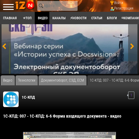
Войти
Регистрация
ГЛАВНАЯ
⭐ТОП
ВИДЕО
КАНАЛЫ
⚡НОВОСТИ
СТАТЬИ
БЛОГИ
◽КОМПАНИ
Видео
Технологии
Документоборот, СЭД, ECM
1С-КПД: 007 - 1С-КПД: 6-6 Фор
1
1С-КПД
1С-КПД: 007 - 1С-КПД: 6-6 Форма входящего документа - видео