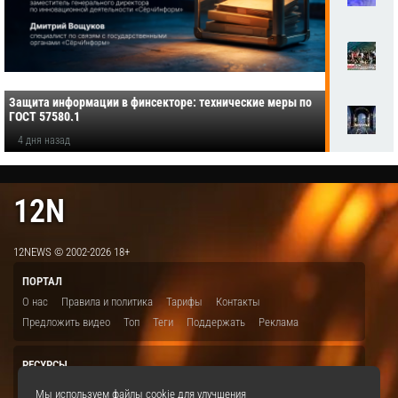
Защита информации в финсекторе: технические меры по
ГОСТ 57580.1
4 дня назад
12N
12NEWS © 2002-2026 18+
ПОРТАЛ
О нас
Правила и политика
Тарифы
Контакты
Предложить видео
Топ
Теги
Поддержать
Реклама
РЕСУРСЫ
ITBION.RU
12N.RU
EDU.12N
SMART.12N
12NEWS.RU
Мы используем файлы cookie для улучшения