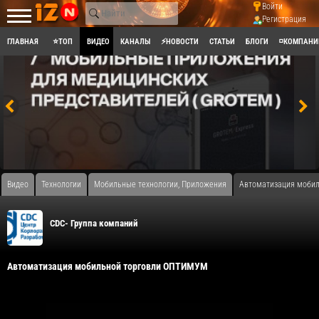
Войти
Регистрация
ГЛАВНАЯ
⭐ТОП
ВИДЕО
КАНАЛЫ
⚡НОВОСТИ
СТАТЬИ
БЛОГИ
◽КОМПАНИ
Видео
Технологии
Мобильные технологии, Приложения
Автоматизация моби
CDC- Группа компаний
Автоматизация мобильной торговли ОПТИМУМ