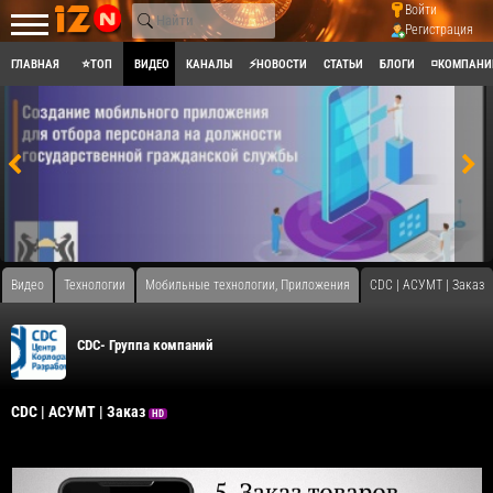
Войти
Регистрация
ГЛАВНАЯ
⭐ТОП
ВИДЕО
КАНАЛЫ
⚡НОВОСТИ
СТАТЬИ
БЛОГИ
◽КОМПАНИ
Видео
Технологии
Мобильные технологии, Приложения
CDC | АСУМТ | Заказ
CDC- Группа компаний
CDC | АСУМТ | Заказ
HD