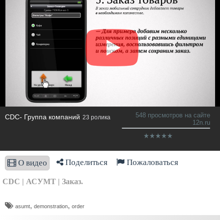
548 просмотров на сайте
CDC- Группа компаний
23 ролика
12n.ru
Поделиться
Пожаловаться
О видео
CDC | АСУМТ | Заказ.
,
,
asumt
demonstration
order