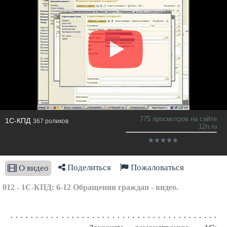
775 просмотров на сайте
1С-КПД
367 роликов
12n.ru
Поделиться
Пожаловаться
О видео
012 - 1С-КПД: 6-12 Обращения граждан - видео.
· · · · · · · · · · · · · · · · · · · · · · · · · · · · · · · · · · · · · · · · ·