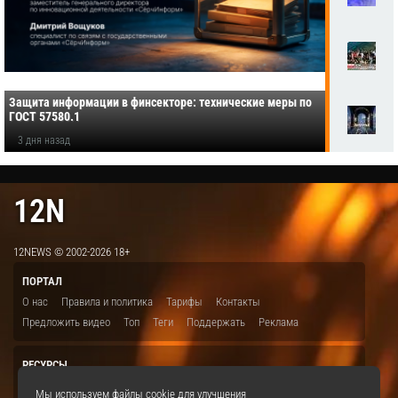
Защита информации в финсекторе: технические меры по
ГОСТ 57580.1
3 дня назад
12N
12NEWS © 2002-2026 18+
ПОРТАЛ
О нас
Правила и политика
Тарифы
Контакты
Предложить видео
Топ
Теги
Поддержать
Реклама
РЕСУРСЫ
ITBION.RU
12N.RU
EDU.12N
SMART.12N
12NEWS.RU
Мы используем файлы cookie для улучшения