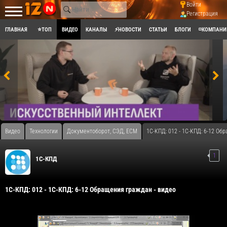
Войти
Регистрация
ГЛАВНАЯ
⭐ТОП
ВИДЕО
КАНАЛЫ
⚡НОВОСТИ
СТАТЬИ
БЛОГИ
◽КОМПАНИ
Видео
Технологии
Документоборот, СЭД, ECM
1С-КПД: 012 - 1С-КПД: 6-12 Об
1
1С-КПД
1С-КПД: 012 - 1С-КПД: 6-12 Обращения граждан - видео