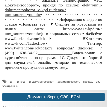
· · · · · · Закажите демонстрацию «1С:
Документооборот», пройдя по ссылке:
elektronnij-
dokumentooborot.1c-kpd.ru/demo/?
utm_source=youtube
· · · · · · · · · · · · · · · · · · · · · · · · · ·
· · · · · · · · · · · · · · · · · · · · · Информация о видео по
ссылке «Показать все» ▼Следите за новостями на
нашем сайте (http://www.1c-kpd.ru/?
utm_source=youtube)и в социальных сетях:• Фейсбук:
www.facebook.com/1ckpd
• ВКонтакте:
www.vk.com/1cdocflow
• Твиттер:
www.twitter.com/1ckpd
Есть вопросы? Звоните: +7
(499) 638-34-02________________Видео-ролик с
курса обучения по программе 1С: Документооборот 8
для слушателей онлайн, которые по техническим
причинам пропустили данную тему.
,
,
,
,
,
,
1с
1с-кпд
1с:документооборот
документооборот
docflow
1c
электронный
Документоборот, СЭД, ECM