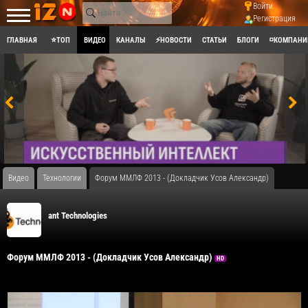
Войти
Регистрация
ГЛАВНАЯ
⭐ТОП
ВИДЕО
КАНАЛЫ
⚡НОВОСТИ
СТАТЬИ
БЛОГИ
◽КОМПАНИ
Видео
Технологии
Форум ММЛФ 2013 - (Докладчик Усов Александр)
ant Technologies
Форум ММЛФ 2013 - (Докладчик Усов Александр)
HD