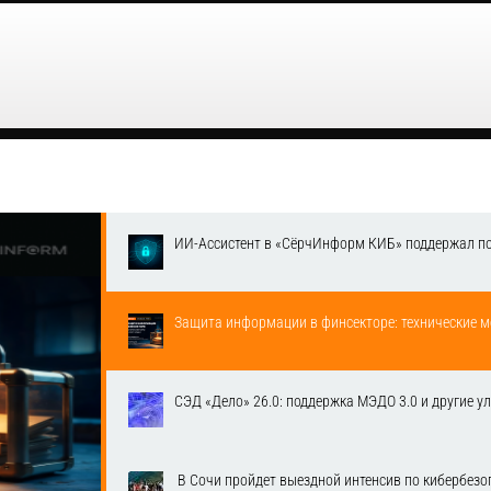
ИИ-Ассистент в «СёрчИнформ КИБ» поддержал п
Защита информации в финсекторе: технические м
СЭД «Дело» 26.0: поддержка МЭДО 3.0 и другие у
​ В Сочи пройдет выездной интенсив по кибербе