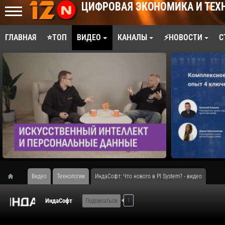
ЦИФРОВАЯ ЭКОНОМИКА И ТЕХ
ГЛАВНАЯ
⭐ТОП
ВИДЕО
КАНАЛЫ
⚡НОВОСТИ
С
Видео
Технологии
ИндаСофт: Что нового в PI System? - видео
1
ИндаСофт
Подписаться