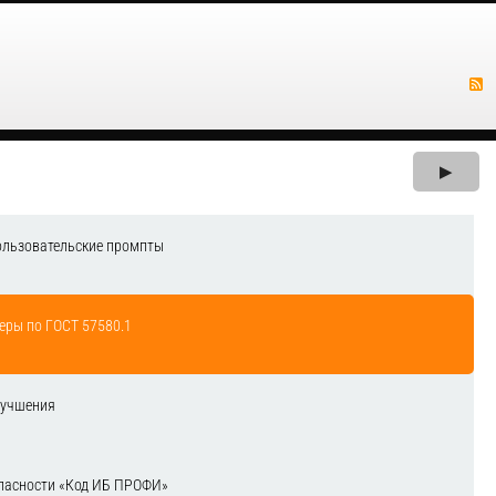
▶
ользовательские промпты
еры по ГОСТ 57580.1
лучшения
зопасности «Код ИБ ПРОФИ»