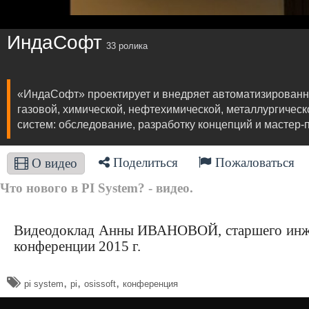
ИндаСофт
33 ролика
«ИндаСофт» проектирует и внедряет автоматизированн
газовой, химической, нефтехимической, металлургическ
систем: обследование, разработку концепций и мастер-
Поделиться
Пожаловаться
О видео
Что нового в PI System? - видео.
Видеодоклад Анны ИВАНОВОЙ, старшего инжен
конференции 2015 г.
,
,
,
pi system
pi
osissoft
конференция