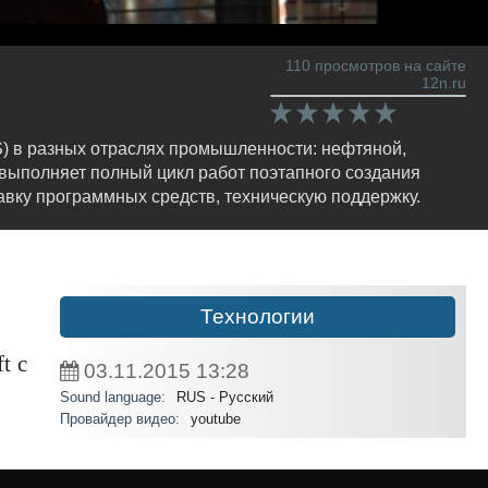
110 просмотров на сайте
12n.ru
) в разных отраслях промышленности: нефтяной,
 выполняет полный цикл работ поэтапного создания
тавку программных средств, техническую поддержку.
Технологии
t с
03.11.2015
13:28
Sound language:
RUS - Русский
Провайдер видео:
youtube