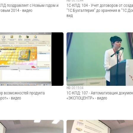
HD
00:10:44
-КПД поздравляет с Новым годом и
1С-КПД: 104 - Учет договоров от созд
овым 2014 - видео
"1С:Бухгалтерия" до хранения в "1С:Д
вид
тями о программном продукте
· · · · · · · · · · · · · · · · · · · · · · · · · · · · · · · · · · · ·
от» и «1С-Битрикс: Корпоративный
Закажите демонстрацию «1С:Документоо
 наших ресурсах: • Наш сайт: www.1c-
по ссылке: http://elektronnij-dokumentoob
 Фейсбуке:
kpd.ru/demo/?utm_source=youtube · · · · · ·.
groups/1cdocflow • Страница в
..
Cмотреть видео
Cмотреть видео
HD
00:15:04
ор возможностей продукта
1С-КПД: 107 - Автоматизация докуме
рот» - видео
«ЭКСПОЦЕНТР» - видео
· · · · · · · · · · · · · · · · · · · · · · · · · · · · · · ·
· · · · · · · · · · · · · · · · · · · · · · · · · · · · · · · · · · · ·