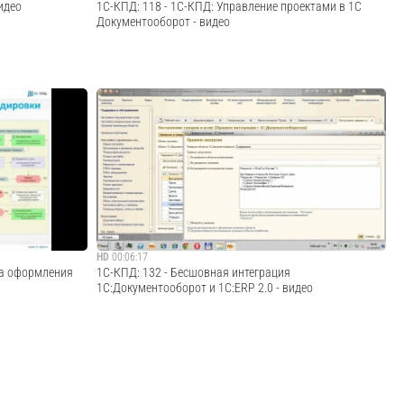
идео
1С-КПД: 118 - 1С-КПД: Управление проектами в 1С
Документооборот - видео
борот», пройдя
· · · · · · · · · · · · · · · · · · · · · · · · · · · · · · · · · · · · · · · · · · · · · · ·
orot.1c-
Закажите демонстрацию «1С:Документооборот», пройдя
· · · · · · · · · · ·
по ссылке: http://elektronnij-dokumentooborot.1c-
мация о...
kpd.ru/demo/?utm_source=youtube · · · · · ·...
Cмотреть видео
HD
00:06:17
са оформления
1С-КПД: 132 - Бесшовная интеграция
1С:Документооборот и 1С:ERP 2.0 - видео
вой процесс
Бесшовная интеграция ERP и 1С:Документооборот