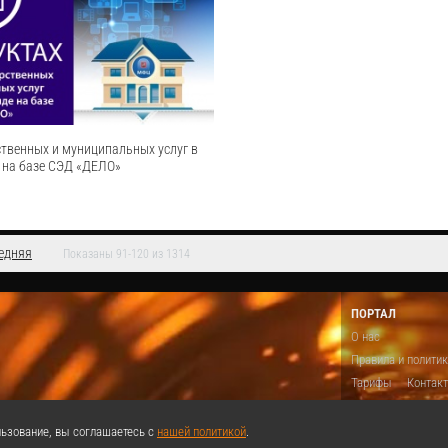
 организации. В этом коротком видео
оформления командировок. Данный про
втоматизировать процесс подготовки
произведени типовой настройкой компле
менклатуры дел организации. Система
процесса и добавление дополнительных
редоставляет все необходи...
Cмотреть видео
Cмотреть видео
ственных и муниципальных услуг в
 на базе СЭД «ДЕЛО»
едняя
Показаны 91-120 из 1314
ственных и муниципальных услуг на
ктронного документооборота «ДЕЛО»
сти в электронную форму процесс
ПОРТАЛ
 всех уровнях – федеральном,
О нас
ниципальном. Это обеспеч...
Правила и полити
Cмотреть видео
Тарифы
Контак
Предложить виде
Теги
Поддержа
ьзование, вы соглашаетесь с
нашей политикой
.