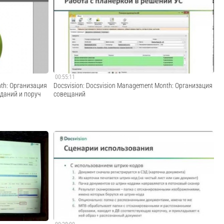
 · · · · · · · · · · ·
· · · · · · · · · · · · · · · · · · · · · · · · · · · · · · · · · · · · · · · · · · · · · · ·
борот», пройдя
Закажите демонстрацию «1С:Документооборот», пройдя
orot.1c-
по ссылке: http://elektronnij-dokumentooborot.1c-
..
kpd.ru/demo/?utm_source=youtube · · · · · ·...
Cмотреть видео
00:55:11
nth: Организация
Docsvision: Docsvision Management Month: Организация
даний и поруч
совещаний
етырех видах
Проведение совещания одна из основных составляющих
аний, контроль
производственного процесса. Более того, совещания
шений. На
являются частью области принятия решений, в которых
on Management
задействован каждый руководитель. И от того,
...
насколько эффективно проводятся эти совеща...
Cмотреть видео