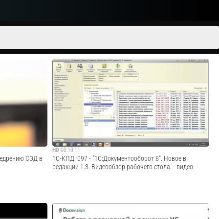
HD
00:10:11
недрению СЭД в
1С-КПД: 097 - "1С:Документооборот 8". Новое в
редакции 1.3. Видеообзор рабочего стола. - видео