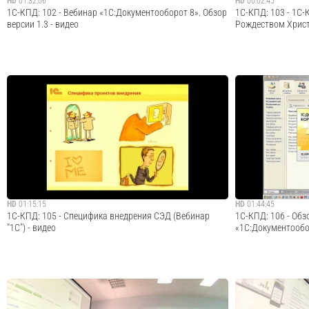
HD
01:32:06
HD
00:02:45
1С-КПД: 102 - Вебинар «1С:Документооборот 8». Обзор
1С-КПД: 103 - 1С
версии 1.3 - видео
Рождеством Христ
Цель вебинара: рассказать пользователям и
Следите за новос
сотрудникам фирм-партнеров о новых функциональных
«1С:Документообор
возможностях прикладного решения
портал» на других
«1С:Документооборот», реализованных в версии 1.3, их
kpd.ru • Группа на
применении в организациях, продемонстрировать работу
www.facebook.com/
с програм...
ВКонтакте: www.vk.
Cмотреть видео
HD
01:15:15
HD
01:44:45
1С-КПД: 105 - Специфика внедрения СЭД (Вебинар
1С-КПД: 106 - Обз
"1С") - видео
«1С:Документообо
· · · · · · · · · · · · · · · · · · · · · · · · · · · · · · · · · · · · · · · · · · · · · · ·
· · · · · · · · · · · · · · · · 