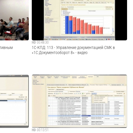
борот», пройдя
Закажите демонстрацию «1С:Документооборот», пройдя
orot.1c-
по ссылке: http://elektronnij-dokumentooborot.1c-
..
kpd.ru/demo/?utm_source=youtube · · · · · ·...
Cмотреть видео
HD
00:48:30
ативным
1С-КПД: 113 - Управление документацией СМК в
«1С:Документооборот 8» - видео
· · · · · · · · · · · · · · · · · · · · · · · · · · · · · · · · · · · · · · · · · · · · · · ·
ru/demo/?
Закажите демонстрацию «1С:Документооборот», пройдя
по ссылке: http://elektronnij-dokumentooborot.1c-
/demo/ · · · · · ·
kpd.ru/demo/?utm_source=youtube · · · · · ·...
Cмотреть видео
HD
00:13:51