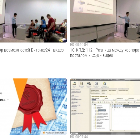
рацию «1С:Документооборот», пройдя
Закажите демонстрацию «1С:Документоо
elektronnij-dokumentooborot.1c-
по ссылке: http://elektronnij-dokumentoob
rce=youtube · · · · · ·...
kpd.ru/demo/?utm_source=youtube · · · · · ·.
Cмотреть видео
Cмотреть видео
HD
00:10:04
ор возможностей Битрикс24 - видео
1С-КПД: 112 - Разница между корпор
порталом и СЭД - видео
нары, вебинары, уроки и другие
Демонстрация корпоративного портала:
С-КОРПОРАТИВНЫЕ ПОРТАЛЫ И
http://korporativnij-portal-bitriks.1c-kpd.
ОТ.
utm_source=youtube, демонстрация СЭД:
http://elektronnij-dokumentooborot.1c-kpd.ru
· · · · · · · · · · · · · · · · · · · · · · · · · ...
Cмотреть видео
Cмотреть видео
HD
00:07:44