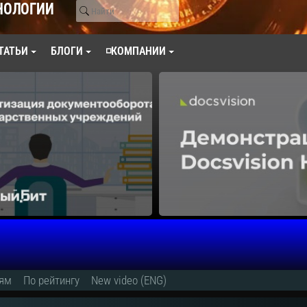
НОЛОГИИ
ТАТЬИ
БЛОГИ
◽КОМПАНИИ
иям
По рейтингу
New video (ENG)