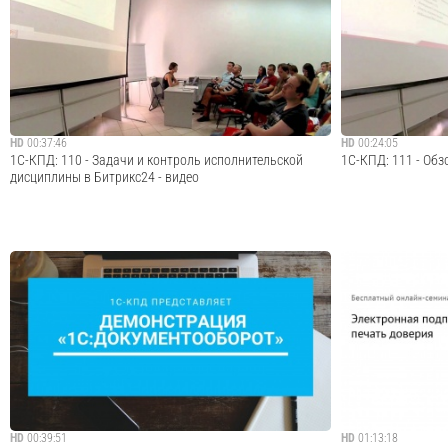
Закажите демонстрацию «1С:Документооборот», пройдя
Закажите демонст
по ссылке: http://elektronnij-dokumentooborot.1c-
по ссылке: http://
kpd.ru/demo/?utm_source=youtube · · · · · ·...
kpd.ru/demo/?utm_sou
Cмотреть видео
HD
00:37:46
HD
00:24:05
1С-КПД: 110 - Задачи и контроль исполнительской
1С-КПД: 111 - Обз
дисциплины в Битрикс24 - видео
· · · · · · · · · · · · · · · · · · · · · · · · · · · · · · · · · · · · · · · · · · · · · · ·
Конференции, семи
Закажите демонстрацию корпоративного портала
видео по теме 1
Битрикс24 по ссылке: http://korporativnij-portal-bitriks.1c-
ДОКУМЕНТООБОР
kpd.ru/demo/?utm_source=youtube · · · ...
Cмотреть видео
HD
00:39:51
HD
01:13:18