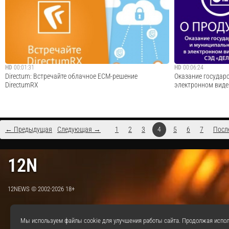
архивному фонду . Простой и удобный доступ
номенклатуры дел
сотрудников организации к материалам Архивного фонда
мы покажем как а
- одно из признанных преимуществ системы «АРХИВНОЕ
и утверждения но
ДЕЛО». Доступ читателей к архивной информа...
«Архивное ДЕЛО» п
Cмотреть видео
HD
00:01:31
HD
00:06:24
Directum: Встречайте облачное ECM-решение
Оказание государ
DirectumRX
электронном виде
← Предыдущая
Следующая →
1
2
3
4
5
6
7
Посл
Компания DIRECTUM представляет решение для
Оказание государ
управления документами, реализованное по модели SaaS
базе системы эле
12N
(ПО как услуга). DirectumRX – оптимальный вариант для
позволяет переве
среднего бизнеса и отдельных подразделений крупных
оказания услуг на
компаний. Узнайте больше на http://rx.d...
региональном и му
12NEWS © 2002-2026 18+
Cмотреть видео
Мы используем файлы cookie для улучшения работы сайта. Продолжая испол