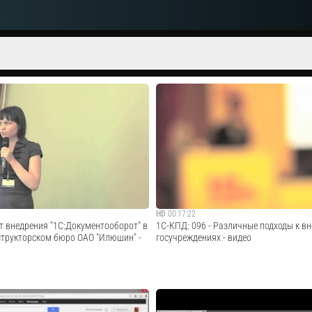
HD
00:17:22
т внедрения "1С:Документооборот" в
1С-КПД: 096 - Различные подходы к в
трукторском бюро ОАО "Илюшин" -
госучреждениях - видео