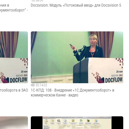
00:38:00
ания в
Docsvision: Модуль «Потоковый ввод» для Docsvision 5
окументооборот" -
 · · · · · · · · · · ·
Модуль Потоковый ввод предназначен для
борот», пройдя
автоматизации массового ввода документов в систему
orot.1c-
электронного документооборота Docsvision. Потоковый
..
ввод можно применять в любом решении на платформе
Docsvision и легко модифицировать. Модуль исполь...
Cмотреть видео
HD
00:14:02
нтооборота в ЗАО
1С-КПД: 108 - Внедрение «1С:Документооборот» в
коммерческом банке - видео
 · · · · · · · · · · ·
· · · · · · · · · · · · · · · · · · · · · · · · · · · · · · · · · · · · · · · · · · · · · · ·