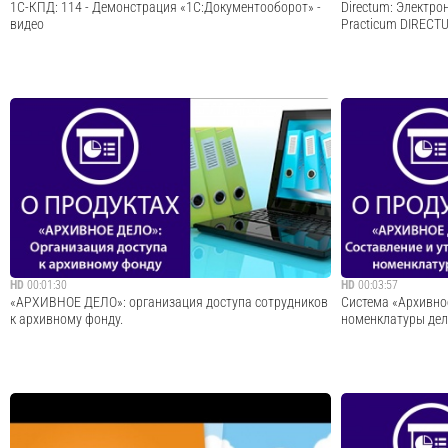
1С-КПД: 114 - Демонстрация «1C:Документооборот» -
Directum: Электро
видео
Practicum DIRECT
Данная демонстрация вырезана из вебинара
http://www.direct
«1С:Документооборот». Обзор возможностей». Полная
подписи (ЭП) широ
версия вебинара: Закажите бесплатную живую
электронного док
демонстрацию «1С:Документооборот», пройдя по ссылке:
внешнего и внутре
http://1c-kpd.ru/ Следите за новостями в социальны...
распорядительного
Cмотреть видео
HD
00:01:30
HD
00:03:57
«АРХИВНОЕ ДЕЛО»: организация доступа сотрудников
Система «Архивно
к архивному фонду.
номенклатуры дел
«АРХИВНОЕ ДЕЛО»: организация доступа сотрудников к
Одна из задач арх