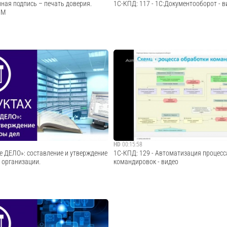
нная подпись – печать доверия.
1С-КПД: 117 - 1С:Документооборот - в
UM
um.ru/webinar/ Технология электронной
Закажите демонстрацию «1С:Документоо
ко используется в системах
по ссылке: http://elektronnij-dokumentoob
ументооборота различного назначения:
kpd.ru/demo/?utm_source=youtube · · · · · · · · · 
ннего обмена, организационно-
· · · · · · · · · · · · · · · · · · · · · · · · · · · Инфор
, кадрового, законотворче...
Cмотреть видео
Cмотреть видео
HD
00:15:58
е ДЕЛО»: составление и утверждение
1С-КПД: 129 - Автоматизация процес
 организации.
командировок - видео
ивной службы - подготовка
В данном кейсе мы рассмотрим не типо