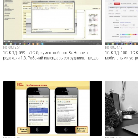
· · · · · · · · · · · · · · · · · · · · · · · · · · · · · · · · · · · · · · · · · · · · · · ·
Опыт внедрения п
Закажите демонстрацию «1С:Документооборот», пройдя
авиационном конс
по ссылке: http://elektronnij-dokumentooborot.1c-
Докладчик: Натал
kpd.ru/demo/?utm_source=youtube · · · · · ·...
2013
Cмотреть видео
HD
00:13:51
HD
00:04:13
1С-КПД: 099 - «1С Документооборот 8» Новое в
1С-КПД: 100 - 1С 
редакции 1.3. Рабочий календарь сотрудника. - видео
мобильными устро
· · · · · · · · · · · · · · · · · · · · · · · · · · · · · · · · · · · · · · · · · · · · · · ·
· · · · · · · · · · · · · · · · 
Закажите демонстрацию «1С:Документооборот», пройдя
Закажите демонст
по ссылке: http://elektronnij-dokumentooborot.1c-
по ссылке: http://
kpd.ru/demo/?utm_source=youtube · · · · · ·...
kpd.ru/demo/?utm_sou
Cмотреть видео