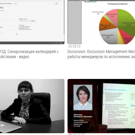
родукта "1С:Документооборот" в
· · · · · · · · · · · · · · · · · · · · · · · · · · · · · · · · · · · ·
трукторском бюро ОАО "Илюшин"
Закажите демонстрацию «1С:Документоо
ия Бурцева Мероприятие: DOCFLOW
по ссылке: http://elektronnij-dokumentoob
kpd.ru/demo/?utm_source=youtube · · · · · ·.
Cмотреть видео
Cмотреть видео
00:58:33
КПД: Синхронизация календарей с
Docsvision: Docsvision Management Mo
йствами - видео
работы менеджеров по исполнению за
· · · · · · · · · · · · · · · · · · · · · · · · · · · · · · ·
Каждый руководитель задействован в ч
рацию «1С:Документооборот», пройдя
процессов: постановка и исполнение зад
elektronnij-dokumentooborot.1c-
исполнения, согласование и принятие ре
rce=youtube · · · · · ·...
первом вебинаре цикла Месяц Docsvisi
речь идет о первом процессе, о небольшо
Cмотреть видео
Cмотреть видео