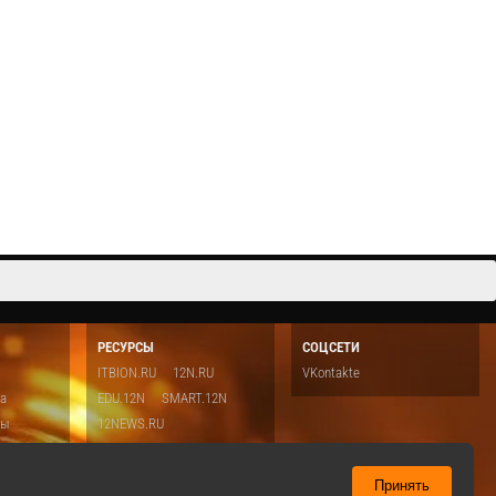
цесс
Фрагмент мини-семинара 1С-КПД: Интеграция
ксного бизнес-
1С:Документооборот и 1С:ERP 2.0 Закажите
 реквизитов
демонстрацию «1С:Документооборот», пройдя по ссылке:
http://elektronnij-dokumentooborot.1c-kpd.ru/demo/?
utm_s...
Cмотреть видео
РЕСУРСЫ
СОЦСЕТИ
ITBION.RU
12N.RU
VKontakte
ка
EDU.12N
SMART.12N
ты
12NEWS.RU
о
Топ
ть
Принять