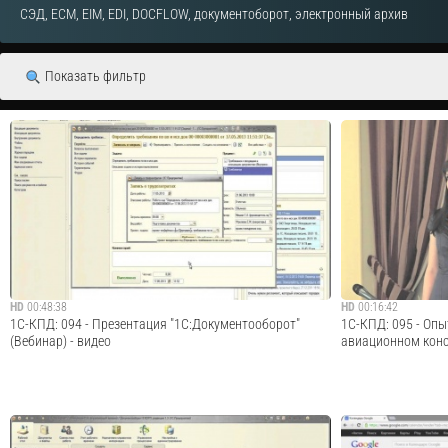
СЭД, ECM, EIM, EDI, DOCFLOW, документоборот, электронный архив
Показать фильтр
HD
00:48:38
HD
00:16:42
1С-КПД: 094 - Презентация "1С:Документооборот"
1С-КПД: 095 - Опы
(Вебинар) - видео
авиационном конс