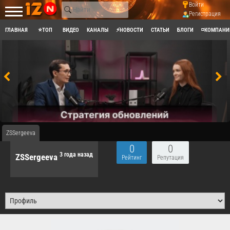
Войти
Регистрация
ГЛАВНАЯ
⭐ТОП
ВИДЕО
КАНАЛЫ
⚡НОВОСТИ
СТАТЬИ
БЛОГИ
◽КОМПАНИ
ZSSergeeva
0
0
3 года назад
ZSSergeeva
Рейтинг
Репутация