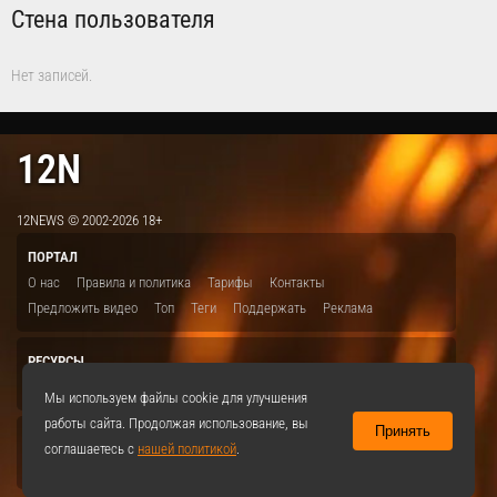
Стена пользователя
Нет записей.
12N
12NEWS © 2002-2026 18+
ПОРТАЛ
О нас
Правила и политика
Тарифы
Контакты
Предложить видео
Топ
Теги
Поддержать
Реклама
РЕСУРСЫ
ITBION.RU
12N.RU
EDU.12N
SMART.12N
12NEWS.RU
Мы используем файлы cookie для улучшения
работы сайта. Продолжая использование, вы
Принять
СОЦСЕТИ
соглашаетесь с
нашей политикой
.
VKontakte