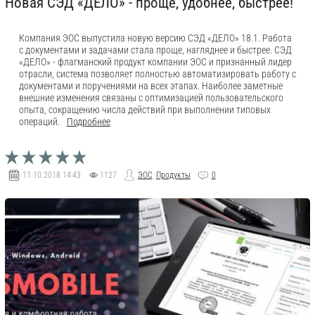
Новая СЭД «ДЕЛО» - проще, удобнее, быстрее!
Компания ЭОС выпустила новую версию СЭД «ДЕЛО» 18.1. Работа
с документами и задачами стала проще, нагляднее и быстрее. СЭД
«ДЕЛО» - флагманский продукт компании ЭОС и признанный лидер
отрасли, система позволяет полностью автоматизировать работу с
документами и поручениями на всех этапах. Наиболее заметные
внешние изменения связаны с оптимизацией пользовательского
опыта, сокращению числа действий при выполнении типовых
операций.
Подробнее
11.10.2018
14:43
1127
ЭОС
Продукты
0