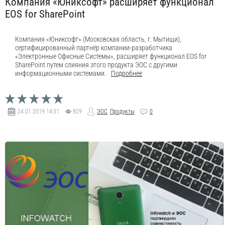
Компания «Юниксофт» расширяет функционал
EOS for SharePoint
Компания «Юниксофт» (Московская область, г. Мытищи),
сертифицированный партнёр компании-разработчика
«Электронные Офисные Системы», расширяет функционал EOS for
SharePoint путем слияния этого продукта ЭОС с другими
информационными системами.
Подробнее
24.01.2019
14:31
829
ЭОС
Продукты
0