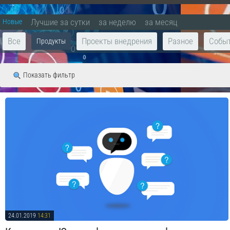
Лучшие за сутки
за неделю
за месяц
Новые
Все
Проекты внедрения
Разное
Собы
Продукты
Показать фильтр
24.01.2019
14:31