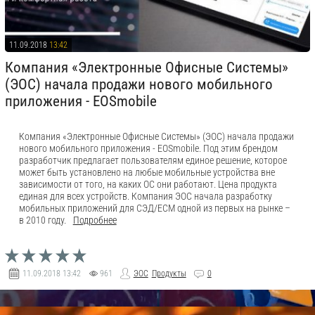
11.09.2018
13:42
Компания «Электронные Офисные Системы»
(ЭОС) начала продажи нового мобильного
приложения - EOSmobile
Компания «Электронные Офисные Системы» (ЭОС) начала продажи
нового мобильного приложения - EOSmobile. Под этим брендом
разработчик предлагает пользователям единое решение, которое
может быть установлено на любые мобильные устройства вне
зависимости от того, на каких ОС они работают. Цена продукта
единая для всех устройств. Компания ЭОС начала разработку
мобильных приложений для СЭД/ЕСМ одной из первых на рынке –
в 2010 году.
Подробнее
11.09.2018
13:42
961
ЭОС
Продукты
0