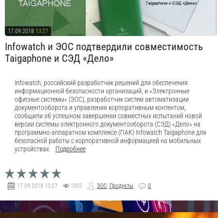
17.09.2018
13:27
Infowatch и ЭОС подтвердили совместимость
Taigaphone и СЭД «Дело»
Infowatch, российский разработчик решений для обеспечения
информационной безопасности организаций, и «Электронные
офисные системы» (ЭОС), разработчик систем автоматизации
документооборота и управления корпоративным контентом,
сообщили об успешном завершении совместных испытаний новой
версии системы электронного документооборота (СЭД) «Дело» на
программно-аппаратном комплексе (ПАК) Infowatch Taigaphone для
безопасной работы с корпоративной информацией на мобильных
устройствах.
Подробнее
17.09.2018
13:27
1005
ЭОС
Продукты
0