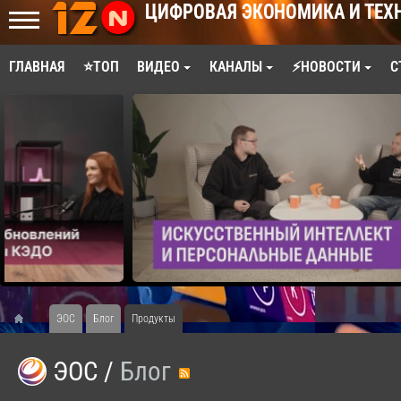
ЦИФРОВАЯ ЭКОНОМИКА И ТЕХ
ГЛАВНАЯ
⭐ТОП
ВИДЕО
КАНАЛЫ
⚡НОВОСТИ
С
ЭОС
Блог
Продукты
ЭОС
/
Блог
RSS