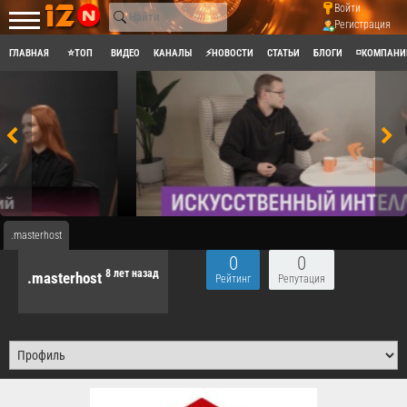
Войти
Регистрация
ГЛАВНАЯ
⭐ТОП
ВИДЕО
КАНАЛЫ
⚡НОВОСТИ
СТАТЬИ
БЛОГИ
◽КОМПАНИ
.masterhost
0
0
8 лет назад
.masterhost
Рейтинг
Репутация