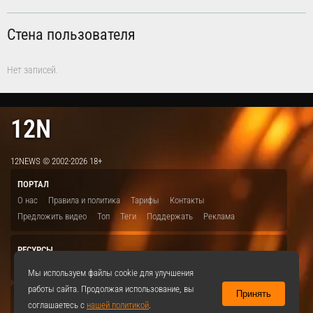
Стена пользователя
Нет записей.
12N
12NEWS © 2002-2026 18+
ПОРТАЛ
О нас
Правила и политика
Тарифы
Контакты
Предложить видео
Топ
Теги
Поддержать
Реклама
РЕСУРСЫ
ITBION.RU
12N.RU
EDU.12N
SMART.12N
12NEWS.RU
Мы используем файлы cookie для улучшения
работы сайта. Продолжая использование, вы
Принять
СОЦСЕТИ
соглашаетесь с
нашей политикой
.