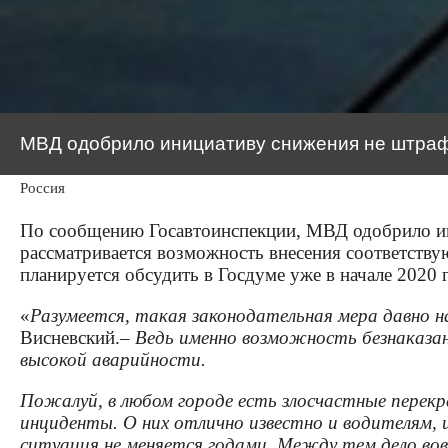
МВД одобрило инициативу снижения не штрафу
Россия
По сообщению Госавтоинспекции, МВД одобрило ин
рассматривается возможность внесения соответств
планируется обсудить в Госдуме уже в начале 2020 г
«
Разумеется, такая законодательная мера давно н
Висневский.
– Ведь именно возможность безнаказан
высокой аварийности.
Пожалуй, в любом городе есть злосчастные перекр
инциденты. О них отлично известно и водителям, 
ситуация не меняется годами. Между тем дело вов