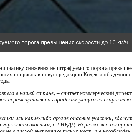
емого порога превышения скорости до 10 км/ч
ициативу снижения не штрафуемого порога превышени
ующих поправок в новую редакцию Кодекса об админи
ода.
азрела в нашей стране,
– считает коммерческий дир
но перемещаться по городским улицам со скоростью 
естки или какие-либо другие опасные участки, где ч
и городским властям, и ГИБДД. Нередко это восприни
се не в плохой энергетике таких мест, а в несоблюд