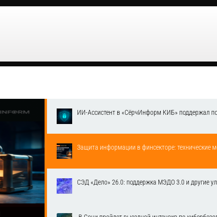
ИИ-Ассистент в «СёрчИнформ КИБ» поддержал п
Защита информации в финсекторе: технические м
СЭД «Дело» 26.0: поддержка МЭДО 3.0 и другие у
1