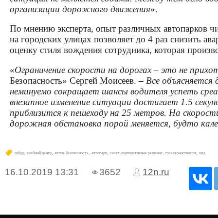
организации дорожного движения
».
По мнению эксперта, опыт различных автопарков чис
на городских улицах позволяет до 4 раз снизить ав
оценку стиля вождения сотрудника, которая произв
«
Ограничение скорости на дорогах – это не прихо
Безопасность» Сергей Моисеев.
– Все объясняется
неминуемо сокращает шансы водителя успеть среаг
внезапное изменение ситуации достигает 1.5 секу
приблизится к пешеходу на 25 метров. На скорост
дорожная обстановка порой меняется, будто кале
,
,
,
,
,
,
гибдд
учебный центр
актив-безопасность
автопарк
скаут-корпоративные решения
госавтоинспекция
мвд
16.10.2019
13:31
3652
12n.ru