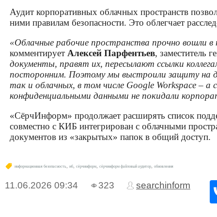
Аудит корпоративных облачных пространств позволя
ними правилам безопасности. Это облегчает рассле
«Облачные рабочие пространства прочно вошли в п
комментирует
Алексей Парфентьев
, заместитель 
документы, правят их, пересылают ссылки коллега
посторонним. Поэтому мы выстроили защиту на дв
так и облачных, в том числе Google Workspace –
конфиденциальными данными не покидали корпора
«СёрчИнформ» продолжает расширять список поддер
совместно с КИБ интегрирован с облачными простра
документов из «закрытых» папок в общий доступ.
,
,
,
,
информационная безопасность
иб
сёрчинформ
сёрчинформ файловый аудитор
обновления
11.06.2026
09:34
323
searchinform