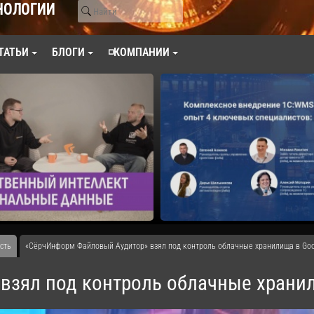
НОЛОГИИ
ТАТЬИ
БЛОГИ
◽КОМПАНИИ
сть
«СёрчИнформ Файловый Аудитор» взял под контроль облачные хранилища в Goo
взял под контроль облачные хранил