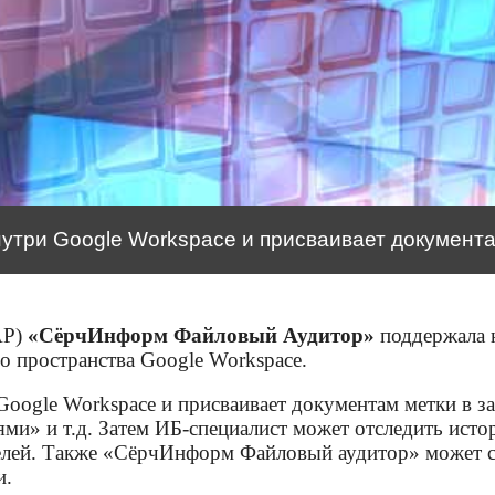
утри Google Workspace и присваивает документа
AP)
«СёрчИнформ Файловый Аудитор»
поддержала 
о пространства Google Workspace.
Google Workspace и присваивает документам метки в 
ми» и т.д. Затем ИБ-специалист может отследить исто
елей. Также «СёрчИнформ Файловый аудитор» может со
и.