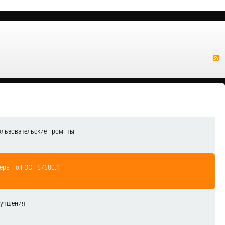
ользовательские промпты
еры по ГОСТ 57580.1
лучшения