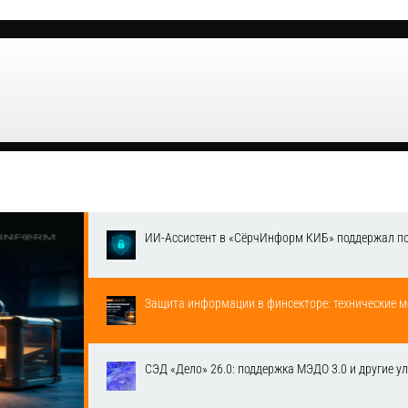
ИИ-Ассистент в «СёрчИнформ КИБ» поддержал п
Защита информации в финсекторе: технические м
СЭД «Дело» 26.0: поддержка МЭДО 3.0 и другие у