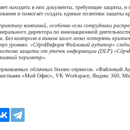
ет находить в них документы, требующие защиты, и пр
дования и помогает создать единые политики защиты к
рактику компаний, особенно если сотрудники распре
генерального директора по инновационной деятельнос
м. Без контроля в таком хаосе легко потерять крити
ух уровнях: «СёрчИнформ Файловый аудитор» следит
 а система защиты от утечек информации (DLP) «Сё
тивный периметр».
живаемых облачных бизнес-сервисов. «Файловый Ауди
нствами «Мой Офис», VK Workspace, Яндекс 360, Micr