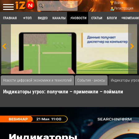
Войти
Регистрация
ГЛАВНАЯ
⭐ТОП
ВИДЕО
КАНАЛЫ
⚡НОВОСТИ
СТАТЬИ
БЛОГИ
◽КОМПАНИ
Новости цифровой экономики и технологий
События - анонсы
Индикаторы угроз
Индикаторы угроз: получили – применили – поймали