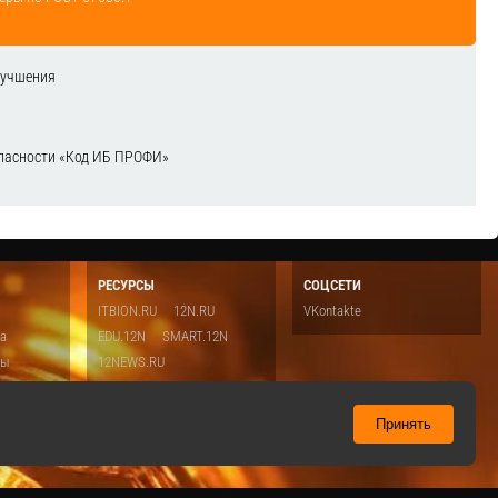
лучшения
зопасности «Код ИБ ПРОФИ»
РЕСУРСЫ
СОЦСЕТИ
ITBION.RU
12N.RU
VKontakte
ка
EDU.12N
SMART.12N
ты
12NEWS.RU
о
Топ
ть
Принять