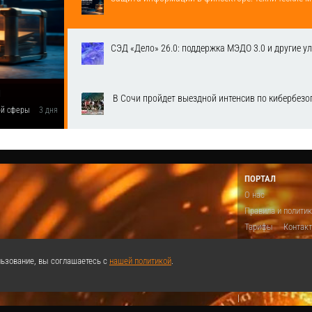
СЭД «Дело» 26.0: поддержка МЭДО 3.0 и другие у
1
​ В Сочи пройдет выездной интенсив по кибербе
вой сферы
3 дня
ПОРТАЛ
О нас
Правила и полити
Тарифы
Контак
Предложить виде
Теги
Поддержа
ьзование, вы соглашаетесь с
нашей политикой
.
Реклама
|