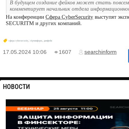
В будущем создание фейков может стать повсем
комментирует начальник отдела информационной
На конференции
Cфера CyberSecurity
выступят экспе
SECURITM и других компаний.
,
,
cфера cybersecurity
сёрчинформ
дипфейк
17.05.2024
10:06
1607
searchinform
НОВОСТИ