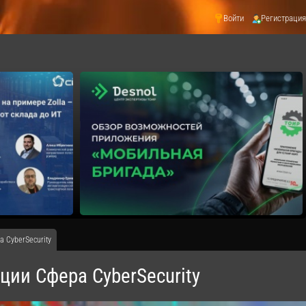
Войти
Регистрация
 CyberSecurity
ии Cфера CyberSecurity