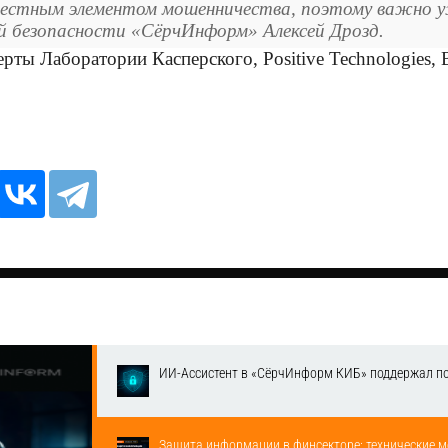
естным элементом мошенничества, поэтому важно уж
 безопасности «СёрчИнформ» Алексей Дрозд.
рты Лаборатории Касперского, Positive Technologies, 
ИИ-Ассистент в «СёрчИнформ КИБ» поддержал п
Защита информации в финсекторе: технические м