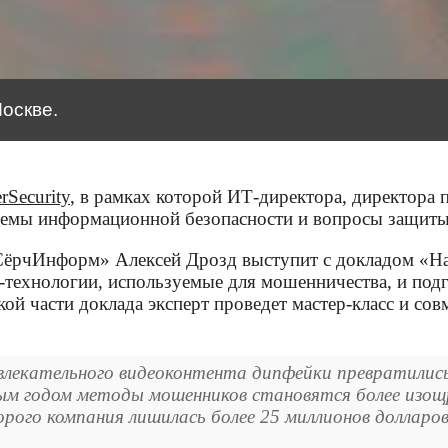
оскве.
rSecurity
, в рамках которой ИТ-директора, директора 
темы информационной безопасности и вопросы защиты
ёрчИнформ» Алексей Дрозд выступит с докладом «Нача
-технологии, используемые для мошенничества, и подг
й части доклада эксперт проведет мастер-класс и сов
азвлекательного видеоконтента дипфейки превратилис
ждым годом методы мошенников становятся более изо
орого компания лишилась более 25 миллионов долларов