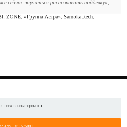
е сейчас научиться распознавать подделку»
, –
BI. ZONE, «Группа Астра», Samokat.tech,
ользовательские промпты
еры по ГОСТ 57580.1