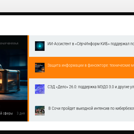
ИИ-Ассистент в «СёрчИнформ КИБ» поддержал п
Защита информации в финсекторе: технические м
СЭД «Дело» 26.0: поддержка МЭДО 3.0 и другие у
1
​ В Сочи пройдет выездной интенсив по кибербе
вой сферы
3 дня