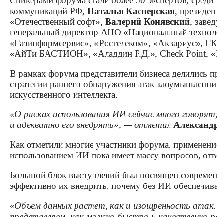
Спикерами форума стали более 50 экспертов, среди
коммуникаций РФ,
Наталья Касперская
, президе
«Отечественный софт»,
Валерий Конявский
, заве
генеральный директор АНО «Национальный техноло
«Газинформсервис», «Ростелеком», «Аквариус», ГК «
«АйТи БАСТИОН», «Аладдин Р.Д.», Check Point, «
В рамках форума представители бизнеса делились 
стратегии раннего обнаружения атак злоумышленни
искусственного интеллекта.
«О рисках использования ИИ сейчас много говорят
и адекватно его внедрять», — отметил
Александ
Как отметили многие участники форума, применение
использованием ИИ пока имеет массу вопросов, отв
Большой блок выступлений был посвящен современн
эффективно их внедрить, почему без ИИ обеспечив
«Объем данных растет, как и изощренность атак.
представляем, как можно быстро и качественно ре