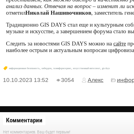
анализ данных. Отвечая на вопрос – изменит ли ис
отметил
Николай Нашивочников
, заместитель ге
Традиционно GIS DAYS стал еще и культурным собы
музыке и искусстве, а завершением форума стало в
Следить за новостями GIS DAYS можно на
сайте
про
наиболее острым и актуальным вопросам цифровиза
,
,
,
,
информационная безопаность
кибердом
газинформсервис
искусственный интеллект
gis days
10.10.2023
13:52
3054
Алекс
инфор
Комментарии
Нет комментариев. Ваш будет первым!