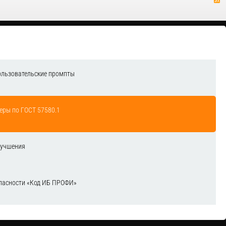
ользовательские промпты
еры по ГОСТ 57580.1
лучшения
зопасности «Код ИБ ПРОФИ»