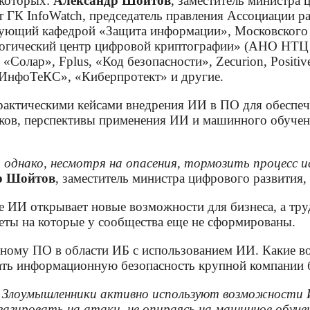
 которых:
Александр Шойтов
, заместитель министра 
нт ГК InfoWatch, председатель правления Ассоциации 
дующий кафедрой «Защита информации», Московского 
гический центр цифровой криптографии» (АНО НТЦ Ц
Солар», Fplus, «Код безопасности», Zecurion, Positive
ИнфоТеКС», «Киберпротект» и другие.
практическими кейсами внедрения ИИ в ПО для обеспе
ков, перспективы применения ИИ и машинного обучени
, однако, несмотря на опасения, тормозить процесс 
р Шойтов
, заместитель министра цифрового развития
 ИИ открывает новые возможности для бизнеса, а тру
еты на которые у сообщества еще не сформированы.
ому ПО в области ИБ с использованием ИИ. Какие во
ать информационную безопасность крупной компании б
 Злоумышленники активно используют возможности ИИ
агировать на атаки, не опираясь на машинное обучен