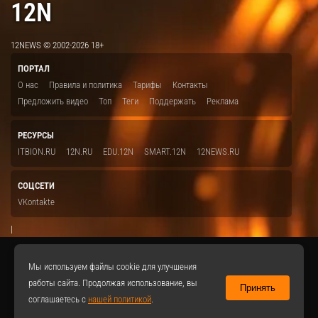
12N
12NEWS © 2002-2026 18+
ПОРТАЛ
О нас
Правила и политика
Тарифы
Контакты
Предложить видео
Топ
Теги
Поддержать
Реклама
РЕСУРСЫ
ITBION.RU
12N.RU
EDU.12N
SMART.12N
12NEWS.RU
СОЦСЕТИ
VKontakte
|
Мы используем файлы cookie для улучшения
работы сайта. Продолжая использование, вы
Принять
соглашаетесь с
нашей политикой
.