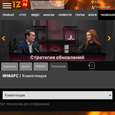
Войти
Регистрация
ГЛАВНАЯ
⭐ТОП
ВИДЕО
КАНАЛЫ
⚡НОВОСТИ
СТАТЬИ
БЛОГИ
◽КОМПАНИ
0
Компании
Другие
ИНФАРС
Технологии
ИНФАРС /
Компетенции
Нет технологии для отображения