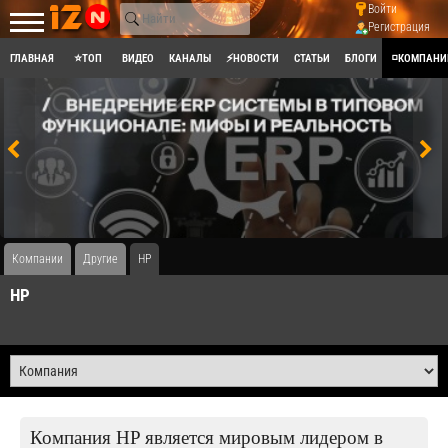
Войти
Регистрация
ГЛАВНАЯ
⭐ТОП
ВИДЕО
КАНАЛЫ
⚡НОВОСТИ
СТАТЬИ
БЛОГИ
◽КОМПАНИ
Компании
Другие
HP
HP
Компания HP является мировым лидером в