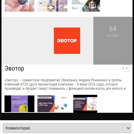
64
ролика
Эвотор
0
«Эвотор» – совместное предприятие Сбербанка, Андрея Романенко и группы
компаний АТОЛ (дата презентации компании – 8 июня 2016 года), которое
производит и продает смарт-терминалы с функцией онлайн-кассы для малого и
микробизнеса. В названии бренда заложена основная идея проекта: «Эвотор» –
эволюция торговли.