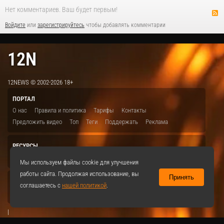
Нет комментариев. Ваш будет первым!
Войдите
или
зарегистрируйтесь
чтобы добавлять комментарии
12N
12NEWS © 2002-2026 18+
ПОРТАЛ
О нас
Правила и политика
Тарифы
Контакты
Предложить видео
Топ
Теги
Поддержать
Реклама
РЕСУРСЫ
ITBION.RU
12N.RU
EDU.12N
SMART.12N
12NEWS.RU
Мы используем файлы cookie для улучшения
работы сайта. Продолжая использование, вы
Принять
СОЦСЕТИ
соглашаетесь с
нашей политикой
.
VKontakte
|