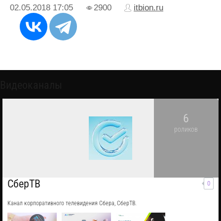
02.05.2018
17:05
2900
itbion.ru
Видеоканалы
6
роликов
СберТВ
0
Канал корпоративного телевидения Сбера, СберТВ.