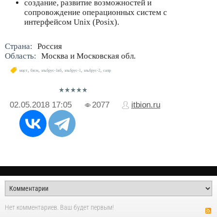
создание, развитие возможностей и
сопровождение операционных систем с
интерфейсом Unix (Posix).
Страна:
Россия
Область:
Москва и Московская обл.
,
,
,
,
,
мцст
бэсм
эльбрус-1кб
эльбрус-1
эльбрус-2
сапр
02.05.2018
17:05
2077
itbion.ru
Нет комментариев. Ваш будет первым!