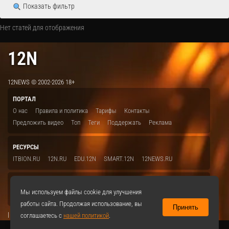
Показать фильтр
Нет статей для отображения
12N
12NEWS © 2002-2026 18+
ПОРТАЛ
О нас
Правила и политика
Тарифы
Контакты
Предложить видео
Топ
Теги
Поддержать
Реклама
РЕСУРСЫ
ITBION.RU
12N.RU
EDU.12N
SMART.12N
12NEWS.RU
СОЦСЕТИ
Мы используем файлы cookie для улучшения
VKontakte
работы сайта. Продолжая использование, вы
Принять
|
соглашаетесь с
нашей политикой
.