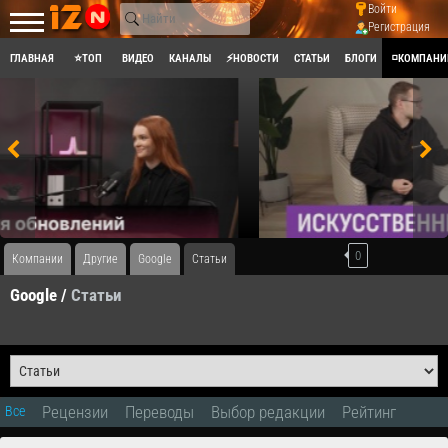
Войти
Регистрация
ГЛАВНАЯ
⭐ТОП
ВИДЕО
КАНАЛЫ
⚡НОВОСТИ
СТАТЬИ
БЛОГИ
◽КОМПАНИ
0
Компании
Другие
Google
Статьи
Google /
Статьи
Рецензии
Переводы
Выбор редакции
Рейтинг
Все