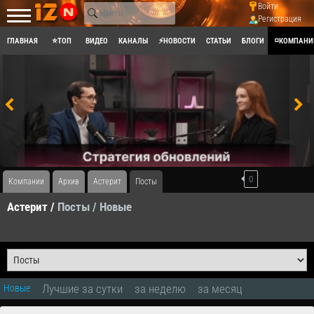
Войти
Регистрация
ГЛАВНАЯ
⭐ТОП
ВИДЕО
КАНАЛЫ
⚡НОВОСТИ
СТАТЬИ
БЛОГИ
◽КОМПАНИ
0
Компании
Архив
Астерит
Посты
Астерит /
Посты
/ Новые
Лучшие за сутки
за неделю
за месяц
Новые