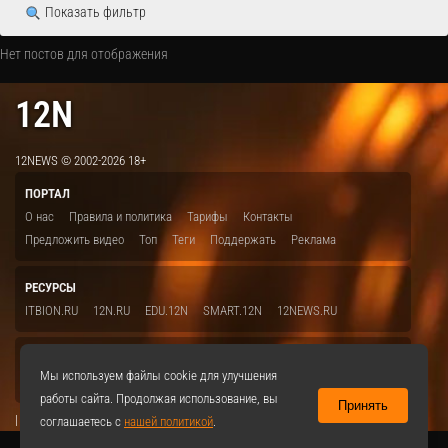
Показать фильтр
Нет постов для отображения
12N
12NEWS © 2002-2026 18+
ПОРТАЛ
О нас
Правила и политика
Тарифы
Контакты
Предложить видео
Топ
Теги
Поддержать
Реклама
РЕСУРСЫ
ITBION.RU
12N.RU
EDU.12N
SMART.12N
12NEWS.RU
СОЦСЕТИ
Мы используем файлы cookie для улучшения
VKontakte
работы сайта. Продолжая использование, вы
Принять
|
соглашаетесь с
нашей политикой
.