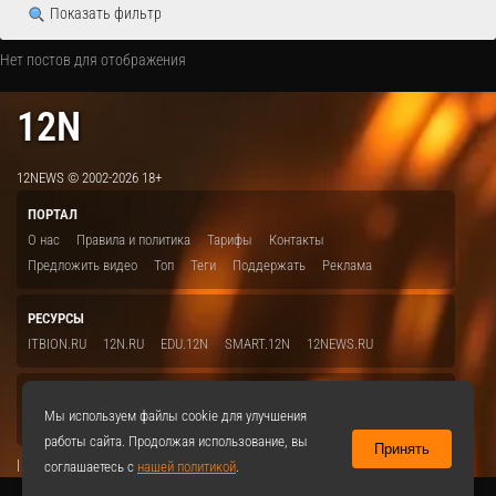
Показать фильтр
Нет постов для отображения
12N
12NEWS © 2002-2026 18+
ПОРТАЛ
О нас
Правила и политика
Тарифы
Контакты
Предложить видео
Топ
Теги
Поддержать
Реклама
РЕСУРСЫ
ITBION.RU
12N.RU
EDU.12N
SMART.12N
12NEWS.RU
СОЦСЕТИ
Мы используем файлы cookie для улучшения
VKontakte
работы сайта. Продолжая использование, вы
Принять
|
соглашаетесь с
нашей политикой
.