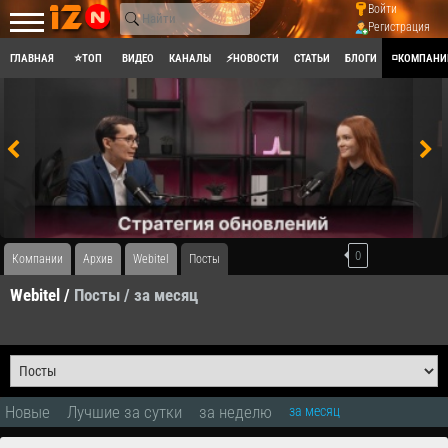
Войти
Регистрация
ГЛАВНАЯ
⭐ТОП
ВИДЕО
КАНАЛЫ
⚡НОВОСТИ
СТАТЬИ
БЛОГИ
◽КОМПАНИ
0
Компании
Архив
Webitel
Посты
Webitel /
Посты
/ за месяц
Новые
Лучшие за сутки
за неделю
за месяц