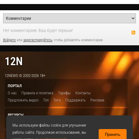
Нет комментариев. Ваш будет первым!
Войдите
или
зарегистрируйтесь
чтобы добавлять комментарии
12N
12NEWS © 2002-2026 18+
ПОРТАЛ
О нас
Правила и политика
Тарифы
Контакты
Предложить видео
Топ
Теги
Поддержать
Реклама
РЕСУРСЫ
ITBION.RU
12N.RU
EDU.12N
SMART.12N
12NEWS.RU
Мы используем файлы cookie для улучшения
работы сайта. Продолжая использование, вы
Принять
СОЦСЕТИ