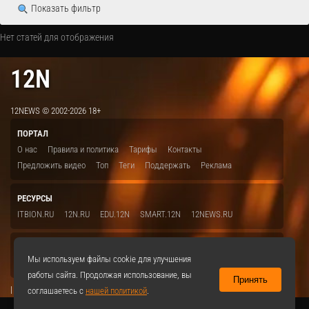
Показать фильтр
Нет статей для отображения
12N
12NEWS © 2002-2026 18+
ПОРТАЛ
О нас
Правила и политика
Тарифы
Контакты
Предложить видео
Топ
Теги
Поддержать
Реклама
РЕСУРСЫ
ITBION.RU
12N.RU
EDU.12N
SMART.12N
12NEWS.RU
СОЦСЕТИ
Мы используем файлы cookie для улучшения
VKontakte
работы сайта. Продолжая использование, вы
Принять
|
соглашаетесь с
нашей политикой
.