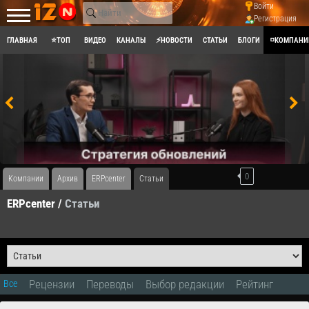
Войти
Регистрация
ГЛАВНАЯ
⭐ТОП
ВИДЕО
КАНАЛЫ
⚡НОВОСТИ
СТАТЬИ
БЛОГИ
◽КОМПАНИ
0
Компании
Архив
ERPcenter
Статьи
ERPcenter /
Статьи
Рецензии
Переводы
Выбор редакции
Рейтинг
Все