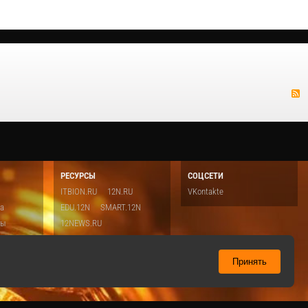
РЕСУРСЫ
СОЦСЕТИ
ITBION.RU
12N.RU
VKontakte
ка
EDU.12N
SMART.12N
ты
12NEWS.RU
о
Топ
ть
Принять