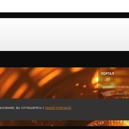
ПОРТАЛ
О нас
Правила и полити
Тарифы
Контак
Предложить виде
Теги
Поддержа
ьзование, вы соглашаетесь с
нашей политикой
.
Реклама
|