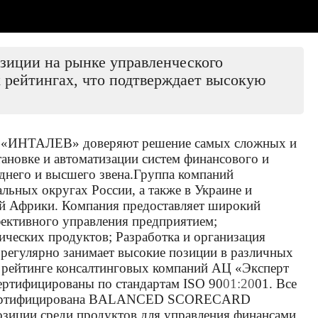
иции на рынке управленческого
 рейтингах, что подтверждает высокую
там «ИНТАЛЕВ» доверяют решение самых сложных и
ановке и автоматизации систем финансового и
днего и высшего звена.Группа компаний
ных округах России, а также в Украине и
ой Африки. Компания предоставляет широкий
фективного управления предприятием;
ческих продуктов; Разработка и организация
егулярно занимает высокие позиции в различных
 рейтинге консалтинговых компаний АЦ «Эксперт
ертифицированы по стандартам ISO 90
01:20
01. Все
ия сертифицирована BALANCED SCORECARD
озиции среди продуктов для управления финансами