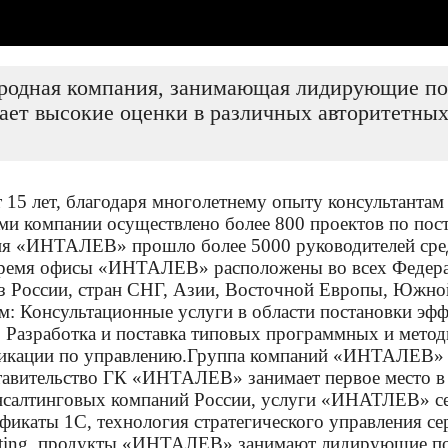
дная компания, занимающая лидирующие поз
ет высокие оценки в различных авторитетных
ет 15 лет, благодаря многолетнему опыту консультан
ми компании осуществлено более 800 проектов по пост
ния «ИНТАЛЕВ» прошло более 5000 руководителей сре
ремя офисы «ИНТАЛЕВ» расположены во всех Федераль
 из России, стран СНГ, Азии, Восточной Европы, Южн
м: Консультационные услуги в области постановки эф
 Разработка и поставка типовых программных и методи
фикации по управлению.Группа компаний «ИНТАЛЕВ» р
тавительство ГК «ИНТАЛЕВ» занимает первое место в
нсалтинговых компаний России, услуги «ИНАТЛЕВ» с
фикаты 1С, технология стратегического управлен
sulting, продукты «ИНТАЛЕВ» занимают лидирующие п