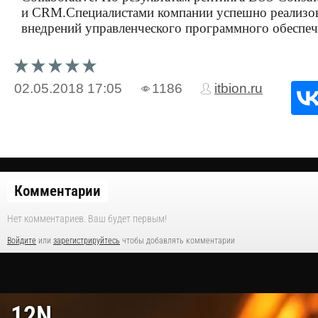
и CRM.Специалистами компании успешно реализова
внедрений управленческого программного обеспе
02.05.2018
17:05
1186
itbion.ru
Комментарии
Нет комментариев. Ваш будет первым!
Войдите
или
зарегистрируйтесь
чтобы добавлять комментарии
12N