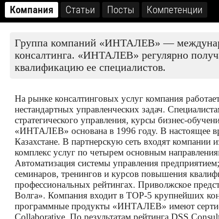
Компания
Статьи
Посты
Компетенции
Группа компаний «ИНТАЛЕВ» — междунаро
консалтинга. «ИНТАЛЕВ» регулярно получа
квалификацию ее специалистов.
На рынке консалтинговых услуг компания работа
нестандартных управленческих задач. Специалиста
стратегического управления, курсы бизнес-обуче
«ИНТАЛЕВ» основана в 1996 году. В настоящее в
Казахстане. В партнерскую сеть входят компании
комплекс услуг по четырем основным направления
Автоматизация системы управления предприятием;
семинаров, тренингов и курсов повышения квали
профессиональных рейтингах. Приволжское предс
Волга». Компания входит в TOP-5 крупнейших ко
программные продукты «ИНТАЛЕВ» имеют серти
Collaborative. По результатам рейтинга DSS Con