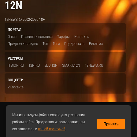
12N
12NEWS © 2002-2026 18+
ПОРТАЛ
О нас
Правила и политика
Тарифы
Контакты
Предложить видео
Топ
Теги
Поддержать
Реклама
РЕСУРСЫ
ITBION.RU
12N.RU
EDU.12N
SMART.12N
12NEWS.RU
СОЦСЕТИ
VKontakte
|
Мы используем файлы cookie для улучшения
работы сайта. Продолжая использование, вы
Принять
соглашаетесь с
нашей политикой
.