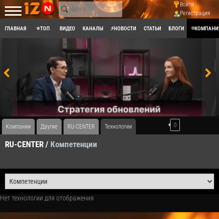
Войти
Регистрация
ГЛАВНАЯ
⭐ТОП
ВИДЕО
КАНАЛЫ
⚡НОВОСТИ
СТАТЬИ
БЛОГИ
◽КОМПАНИ
0
Компании
Другие
RU-CENTER
Технологии
RU-CENTER /
Компетенции
Нет технологии для отображения