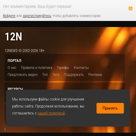
Нет комментариев. Ваш будет первым!
Войдите
или
зарегистрируйтесь
чтобы добавлять комментарии
12N
12NEWS © 2002-2026 18+
ПОРТАЛ
О нас
Правила и политика
Тарифы
Контакты
Предложить видео
Топ
Теги
Поддержать
Реклама
РЕСУРСЫ
ITBION.RU
12N.RU
EDU.12N
SMART.12N
12NEWS.RU
Мы используем файлы cookie для улучшения
работы сайта. Продолжая использование, вы
Принять
СОЦСЕТИ
соглашаетесь с
нашей политикой
.
VKontakte
|