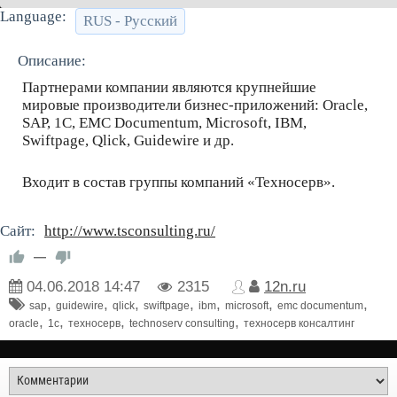
Language:
RUS - Русский
Описание:
Партнерами компании являются крупнейшие
мировые производители бизнес-приложений: Oracle,
SAP, 1C, EMC Documentum, Microsoft, IBM,
Swiftpage, Qlick, Guidewire и др.
Входит в состав группы компаний «Техносерв».
Сайт:
http://www.tsconsulting.ru/
—
04.06.2018
14:47
2315
12n.ru
,
,
,
,
,
,
,
sap
guidewire
qlick
swiftpage
ibm
microsoft
emc documentum
,
,
,
,
oracle
1c
техносерв
technoserv consulting
техносерв консалтинг