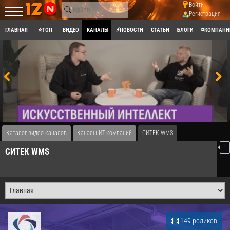
Войти
Регистрация
ГЛАВНАЯ
⭐ТОП
ВИДЕО
КАНАЛЫ
⚡НОВОСТИ
СТАТЬИ
БЛОГИ
◽КОМПАНИ
Каталог видео каналов
Каналы ИТ-компаний
СИТЕК WMS
1
СИТЕК WMS
149 роликов