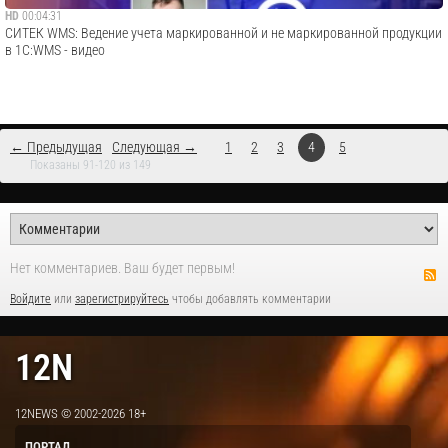
HD
00:04:31
СИТЕК WMS: Ведение учета маркированной и не маркированной продукции
в 1С:WMS - видео
← Предыдущая
Следующая →
1
2
3
4
5
Показаны 91-120 из 149
Нет комментариев. Ваш будет первым!
Войдите
или
зарегистрируйтесь
чтобы добавлять комментарии
12N
12NEWS © 2002-2026 18+
ПОРТАЛ