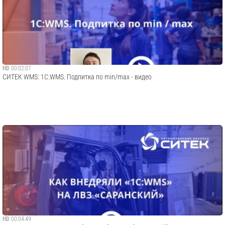
HD
00:02:07
СИТЕК WMS: 1С:WMS. Подпитка по min/max - видео
HD
00:04:49