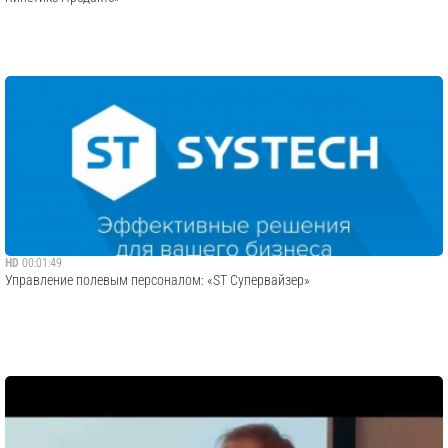
HD
00:01:49
Управление полевым персоналом: «ST Супервайзер»