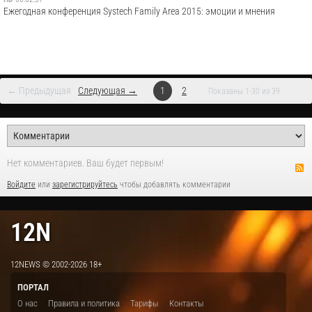
Ежегодная конференция Systech Family Area 2015: эмоции и мнения
← Предыдущая
Следующая →
1
2
Показаны 1-30 из 39
Нет комментариев. Ваш будет первым!
Войдите
или
зарегистрируйтесь
чтобы добавлять комментарии
12N
12NEWS © 2002-2026 18+
ПОРТАЛ
О нас
Правила и политика
Тарифы
Контакты