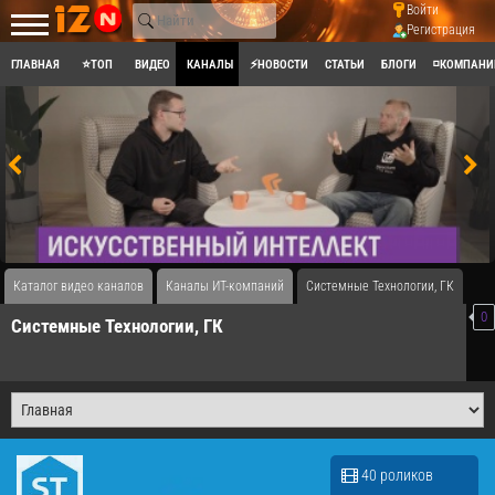
Войти
Регистрация
ГЛАВНАЯ
⭐ТОП
ВИДЕО
КАНАЛЫ
⚡НОВОСТИ
СТАТЬИ
БЛОГИ
◽КОМПАНИ
Каталог видео каналов
Каналы ИТ-компаний
Системные Технологии, ГК
0
Системные Технологии, ГК
40 роликов