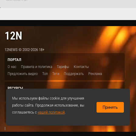
12N
12NEWS © 2002-2026 18+
ПОРТАЛ
О нас
Правила и политика
Тарифы
Контакты
Предложить видео
Топ
Теги
Поддержать
Реклама
РЕСУРСЫ
ITBION.RU
12N.RU
EDU.12N
SMART.12N
12NEWS.RU
Мы используем файлы cookie для улучшения
работы сайта. Продолжая использование, вы
Принять
СОЦСЕТИ
соглашаетесь с
нашей политикой
.
VKontakte
|