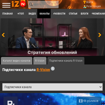
Войти
Регистрация
ГЛАВНАЯ
⭐ТОП
ВИДЕО
КАНАЛЫ
⚡НОВОСТИ
СТАТЬИ
БЛОГИ
◽КОМПАНИ
Каталог видео каналов
R-Vision
Подписчики канала R-Vision
1
Подписчики канала
R-Vision
46 роликов