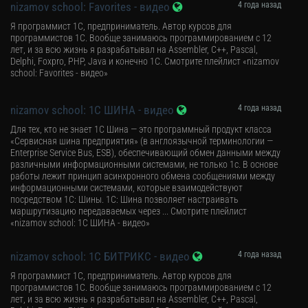
nizamov school: Favorites - видео
4 года назад
Я программист 1С, предприниматель. Автор курсов для
программистов 1С. Вообще занимаюсь программированием с 12
лет, и за всю жизнь я разрабатывал на Assembler, C++, Pascal,
Delphi, Foxpro, PHP, Java и конечно 1С. Смотрите плейлист «nizamov
school: Favorites - видео»
nizamov school: 1С ШИНА - видео
4 года назад
Для тех, кто не знает 1С Шина — это программный продукт класса
«Сервисная шина предприятия» (в англоязычной терминологии —
Enterprise Service Bus, ESB), обеспечивающий обмен данными между
различными информационными системами, не только 1с. В основе
работы лежит принцип асинхронного обмена сообщениями между
информационными системами, которые взаимодействуют
посредством 1С: Шины. 1С: Шина позволяет настраивать
маршрутизацию передаваемых через ... Смотрите плейлист
«nizamov school: 1С ШИНА - видео»
nizamov school: 1С БИТРИКС - видео
4 года назад
Я программист 1С, предприниматель. Автор курсов для
программистов 1С. Вообще занимаюсь программированием с 12
лет, и за всю жизнь я разрабатывал на Assembler, C++, Pascal,