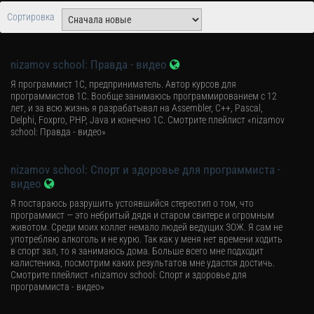
Сортировка
nizamov school: Правда - видео
Я программист 1С, предприниматель. Автор курсов для
программистов 1С. Вообще занимаюсь программированием с 12
лет, и за всю жизнь я разрабатывал на Assembler, C++, Pascal,
Delphi, Foxpro, PHP, Java и конечно 1С. Смотрите плейлист «nizamov
school: Правда - видео»
nizamov school: Спорт и здоровье для программиста -
видео
Я постараюсь разрушить устоявшийся стереотип о том, что
программист — это небритый дядя и старом свитере и огромным
животом. Среди моих коллег немало людей ведущих ЗОЖ. Я сам не
употребляю алкоголь и не курю. Так как у меня нет времени ходить
в спорт зал, то я занимаюсь дома. Больше всего мне подходит
калистеника, посмотрим каких результатов мне удастся достичь.
Смотрите плейлист «nizamov school: Спорт и здоровье для
программиста - видео»