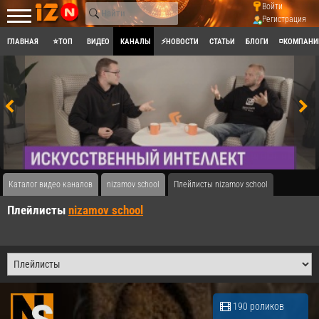
Войти
Регистрация
ГЛАВНАЯ
⭐ТОП
ВИДЕО
КАНАЛЫ
⚡НОВОСТИ
СТАТЬИ
БЛОГИ
◽КОМПАНИ
Каталог видео каналов
nizamov school
Плейлисты nizamov school
Плейлисты
nizamov school
190 роликов