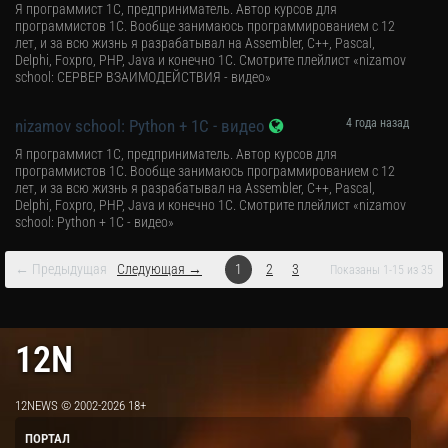
Я программист 1С, предприниматель. Автор курсов для
программистов 1С. Вообще занимаюсь программированием с 12
лет, и за всю жизнь я разрабатывал на Assembler, C++, Pascal,
Delphi, Foxpro, PHP, Java и конечно 1С. Смотрите плейлист «nizamov
school: СЕРВЕР ВЗАИМОДЕЙСТВИЯ - видео»
nizamov school: Python + 1C - видео
4 года назад
Я программист 1С, предприниматель. Автор курсов для
программистов 1С. Вообще занимаюсь программированием с 12
лет, и за всю жизнь я разрабатывал на Assembler, C++, Pascal,
Delphi, Foxpro, PHP, Java и конечно 1С. Смотрите плейлист «nizamov
school: Python + 1C - видео»
← Предыдущая
Следующая →
1
2
3
Показаны 1-15 из 35
12N
12NEWS © 2002-2026 18+
ПОРТАЛ