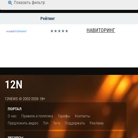
Показать фильтр
Рейтинг
НАВИТОРИНГ
12N
12NEWS © 2002-2026 18+
ПОРТАЛ
О нас
Правила и политика
Тарифы
Контакты
Предложить видео
Топ
Теги
Поддержать
Реклама
РЕСУРСЫ