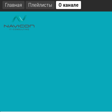
Главная
Плейлисты
О канале