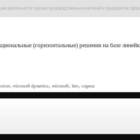
ции деятельности торгово-производственных компаний и предприятий сферы
кциональные (горизонтальные) решения на базе линей
,
,
,
,
vicon
microsoft dynamics
microsoft
ibm
cognos