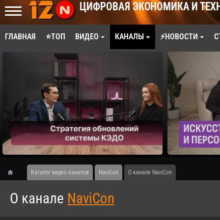
ЦИФРОВАЯ ЭКОНОМИКА И ТЕХ
ГЛАВНАЯ
⭐ТОП
ВИДЕО
КАНАЛЫ
⚡НОВОСТИ
С
Каталог видео каналов
NaviCon
О канале NaviCon
О канале
NaviCon