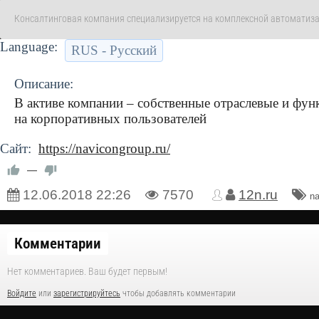
Консалтинговая компания специализируется на комплексной автоматиза
Language:
RUS - Русский
Описание:
В активе компании – собственные отраслевые и фун
на корпоративных пользователей
Сайт:
https://navicongroup.ru/
—
12.06.2018
22:26
7570
12n.ru
na
Комментарии
Нет комментариев. Ваш будет первым!
Войдите
или
зарегистрируйтесь
чтобы добавлять комментарии